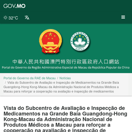
Portal
do
Governo
32°C
da
RAE
de
Macau
Portal do Governo da RAE de Macau
Notícias
Vista do Subcentro de Avaliação e Inspecção de Medicamentos na Grande Baía
Guangdong-Hong Kong-Macau da Administração Nacional de Produtos Médicos a
Macau para reforçar a cooperação na avaliação e inspecção de medicamentos
Vista do Subcentro de Avaliação e Inspecção de
Medicamentos na Grande Baía Guangdong-Hong
Kong-Macau da Administração Nacional de
Produtos Médicos a Macau para reforçar a
cooperação na avaliação e inspecção de