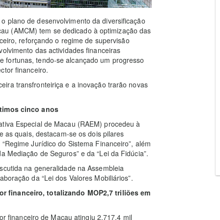
o plano de desenvolvimento da diversificação
cau (AMCM) tem se dedicado à optimização das
nceiro, reforçando o regime de supervisão
volvimento das actividades financeiras
e fortunas, tendo-se alcançado um progresso
tor financeiro.
ira transfronteiriça e a inovação trarão novas
ltimos cinco anos
rativa Especial de Macau (RAEM) procedeu à
re as quais, destacam-se os dois pilares
o “Regime Jurídico do Sistema Financeiro”, além
da Mediação de Seguros” e da “Lei da Fidúcia”.
iscutida na generalidade na Assembleia
aboração da “Lei dos Valores Mobiliários”.
 financeiro, totalizando MOP2,7 triliões em
tor financeiro de Macau atingiu 2.717,4 mil