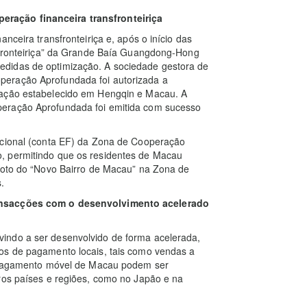
ração financeira transfronteiriça
nceira transfronteiriça e, após o início das
nsfronteiriça” da Grande Baía Guangdong-Hong
didas de optimização. A sociedade gestora de
peração Aprofundada foi autorizada a
tação estabelecido em Hengqin e Macau. A
peração Aprofundada foi emitida com sucesso
ncional (conta EF) da Zona de Cooperação
, permitindo que os residentes de Macau
iloto do “Novo Bairro de Macau” na Zona de
.
ransacções com o desenvolvimento acelerado
indo a ser desenvolvido de forma acelerada,
os de pagamento locais, tais como vendas a
de pagamento móvel de Macau podem ser
ros países e regiões, como no Japão e na