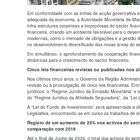
Em conformidade com as linhas de acção governativa e 
adequada da economia, a Autoridade Monetária de Ma
infra-estruturas corpóreas e incorpóreas do sector fina
financeira, criando um ambiente favorável para o desen
modernas, como o mercado de obrigações e a gestão d
no desenvolvimento diversificado das novas áreas do sec
Em simultâneo, o aprofundamento da cooperação finance
dinâmicas para o crescimento do sector financeiro.
Cinco leis financeiras revistas ou publicadas nos ú
Nos últimos cinco anos, o Governo da Região Administ
revisão ou à promulgação de cinco leis financeiras. Ent
jurídicos: o “Regime Jurídico da Emissão Monetária” e 
do “Regime Jurídico da Atividade Seguradora”, da “Lei 
A “Lei do Fundo de Investimento” será apresentada e d
Legislativa, encontrando-se em curso os trabalhos de el
Registo de um aumento de 25% nos activos do sector
comparação com 2019
Até o final de Junho de 2024, o total dos activos do sec