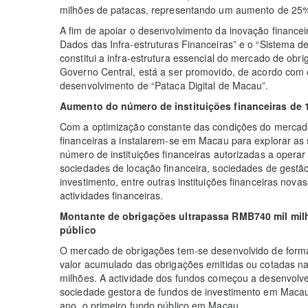
milhões de patacas, representando um aumento de 2
A fim de apoiar o desenvolvimento da inovação finance
Dados das Infra-estruturas Financeiras” e o “Sistema de
constitui a infra-estrutura essencial do mercado de ob
Governo Central, está a ser promovido, de acordo com 
desenvolvimento de “Pataca Digital de Macau”.
Aumento do número de instituições financeiras de
Com a optimização constante das condições do mercado, 
financeiras a instalarem-se em Macau para explorar as
número de instituições financeiras autorizadas a oper
sociedades de locação financeira, sociedades de gestã
investimento, entre outras instituições financeiras nova
actividades financeiras.
Montante de obrigações ultrapassa RMB740 mil mil
público
O mercado de obrigações tem-se desenvolvido de forma
valor acumulado das obrigações emitidas ou cotadas n
milhões. A actividade dos fundos começou a desenvolver-
sociedade gestora de fundos de investimento em Macau,
ano, o primeiro fundo público em Macau.