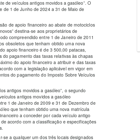
ate de veículos antigos movidos a gasóleo”. O
re de 1 de Junho de 2024 a 31 de Maio de
ão de apoio financeiro ao abate de motociclos
 novos” destina-se aos proprietários de
ríodo compreendido entre 1 de Janeiro de 2011
los obsoletos que tenham obtido uma nova
o apoio financeiro é de 3 500,00 patacas,
tos do pagamento das taxas relativas às chapas
máximo do apoio financeiro a atribuir e das taxas
acordo com a legislação aplicável em vigor em
isentos do pagamento do Imposto Sobre Veículos
ulos antigos movidos a gasóleo”, o segundo
 veículos antigos movidos a gasóleo
ntre 1 de Janeiro de 2009 e 31 de Dezembro de
asóleo que tenham obtido uma nova matrícula
nanceiro a conceder por cada veículo antigo
o de acordo com a classificação e especificações
s.
ar-se a qualquer um dos três locais designados