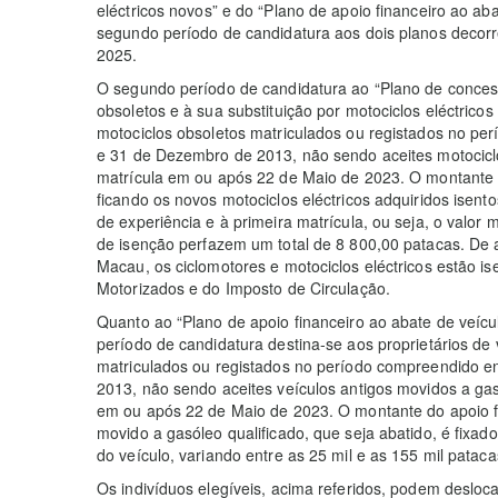
eléctricos novos” e do “Plano de apoio financeiro ao ab
segundo período de candidatura aos dois planos decor
2025.
O segundo período de candidatura ao “Plano de concess
obsoletos e à sua substituição por motociclos eléctricos
motociclos obsoletos matriculados ou registados no pe
e 31 de Dezembro de 2013, não sendo aceites motocic
matrícula em ou após 22 de Maio de 2023. O montante d
ficando os novos motociclos eléctricos adquiridos isen
de experiência e à primeira matrícula, ou seja, o valor 
de isenção perfazem um total de 8 800,00 patacas. De 
Macau, os ciclomotores e motociclos eléctricos estão 
Motorizados e do Imposto de Circulação.
Quanto ao “Plano de apoio financeiro ao abate de veíc
período de candidatura destina-se aos proprietários de
matriculados ou registados no período compreendido e
2013, não sendo aceites veículos antigos movidos a g
em ou após 22 de Maio de 2023. O montante do apoio fi
movido a gasóleo qualificado, que seja abatido, é fixad
do veículo, variando entre as 25 mil e as 155 mil pataca
Os indivíduos elegíveis, acima referidos, podem desloc