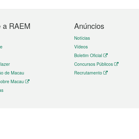
e a RAEM
Anúncios
Notícias
te
Vídeos
Boletim Oficial
 lazer
Concursos Públicos
ão de Macau
Recrutamento
 sobre Macau
as
ios e comércio
Directório
 e Investimento
Directório de Aplicações para T