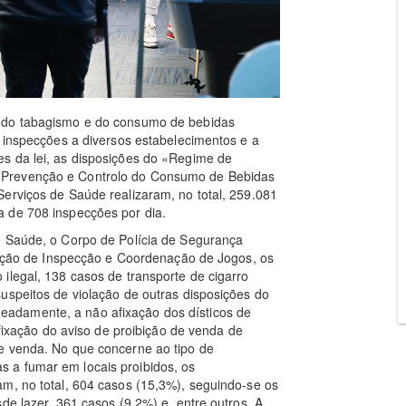
o do tabagismo e do consumo de bebidas
r inspecções a diversos estabelecimentos e a
s da lei, as disposições do «Regime de
 Prevenção e Controlo do Consumo de Bebidas
erviços de Saúde realizaram, no total, 259.081
 de 708 inspecções por dia.
e Saúde, o Corpo de Polícia de Segurança
recção de Inspecção e Coordenação de Jogos, os
ilegal, 138 casos de transporte de cigarro
uspeitos de violação de outras disposições do
adamente, a não afixação dos dísticos de
afixação do aviso de proibição de venda de
e venda. No que concerne ao tipo de
 a fumar em locais proibidos, os
m, no total, 604 casos (15,3%), seguindo-se os
de lazer, 361 casos (9,2%) e, entre outros. A