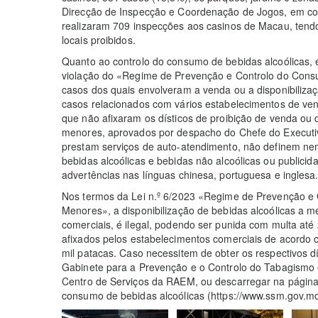
Direcção de Inspecção e Coordenação de Jogos, em co
realizaram 709 inspecções aos casinos de Macau, tend
locais proibidos.
Quanto ao controlo do consumo de bebidas alcoólicas, 
violação do «Regime de Prevenção e Controlo do Cons
casos dos quais envolveram a venda ou a disponibilizaç
casos relacionados com vários estabelecimentos de ven
que não afixaram os dísticos de proibição de venda ou d
menores, aprovados por despacho do Chefe do Executiv
prestam serviços de auto-atendimento, não definem ne
bebidas alcoólicas e bebidas não alcoólicas ou publici
advertências nas línguas chinesa, portuguesa e inglesa
Nos termos da Lei n.º 6/2023 «Regime de Prevenção e 
Menores», a disponibilização de bebidas alcoólicas a m
comerciais, é ilegal, podendo ser punida com multa até
afixados pelos estabelecimentos comerciais de acordo c
mil patacas. Caso necessitem de obter os respectivos d
Gabinete para a Prevenção e o Controlo do Tabagismo 
Centro de Serviços da RAEM, ou descarregar na página 
consumo de bebidas alcoólicas (https://www.ssm.gov.mo/