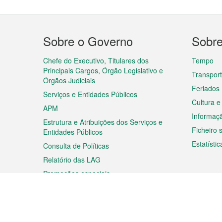
Menu
Sobre o Governo
Sobr
do
rodapé
Chefe do Executivo, Titulares dos
Tempo
Principais Cargos, Órgão Legislativo e
Transpor
Órgãos Judiciais
Feriados
Serviços e Entidades Públicos
Cultura e
APM
Informaç
Estrutura e Atribuições dos Serviços e
Ficheiro
Entidades Públicos
Estatístic
Consulta de Políticas
Relatório das LAG
Promoções especiais
Viagem
Negóc
Planear a sua viagem
Negócios