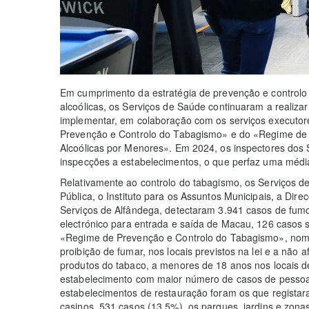
Em cumprimento da estratégia de prevenção e control
alcoólicas, os Serviços de Saúde continuaram a realiza
implementar, em colaboração com os serviços executore
Prevenção e Controlo do Tabagismo» e do «Regime de
Alcoólicas por Menores». Em 2024, os inspectores dos S
inspecções a estabelecimentos, o que perfaz uma média
Relativamente ao controlo do tabagismo, os Serviços d
Pública, o Instituto para os Assuntos Municipais, a Di
Serviços de Alfândega, detectaram 3.941 casos de fumo 
electrónico para entrada e saída de Macau, 126 casos s
«Regime de Prevenção e Controlo do Tabagismo», nome
proibição de fumar, nos locais previstos na lei e a não 
produtos do tabaco, a menores de 18 anos nos locais d
estabelecimento com maior número de casos de pessoas
estabelecimentos de restauração foram os que registara
casinos, 531 casos (13,5%), os parques, jardins e zonas