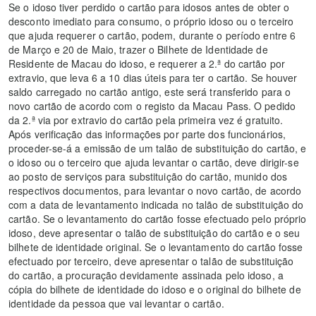
Se o idoso tiver perdido o cartão para idosos antes de obter o
desconto imediato para consumo, o próprio idoso ou o terceiro
que ajuda requerer o cartão, podem, durante o período entre 6
de Março e 20 de Maio, trazer o Bilhete de Identidade de
Residente de Macau do idoso, e requerer a 2.ª do cartão por
extravio, que leva 6 a 10 dias úteis para ter o cartão. Se houver
saldo carregado no cartão antigo, este será transferido para o
novo cartão de acordo com o registo da Macau Pass. O pedido
da 2.ª via por extravio do cartão pela primeira vez é gratuito.
Após verificação das informações por parte dos funcionários,
proceder-se-á a emissão de um talão de substituição do cartão, e
o idoso ou o terceiro que ajuda levantar o cartão, deve dirigir-se
ao posto de serviços para substituição do cartão, munido dos
respectivos documentos, para levantar o novo cartão, de acordo
com a data de levantamento indicada no talão de substituição do
cartão. Se o levantamento do cartão fosse efectuado pelo próprio
idoso, deve apresentar o talão de substituição do cartão e o seu
bilhete de identidade original. Se o levantamento do cartão fosse
efectuado por terceiro, deve apresentar o talão de substituição
do cartão, a procuração devidamente assinada pelo idoso, a
cópia do bilhete de identidade do idoso e o original do bilhete de
identidade da pessoa que vai levantar o cartão.