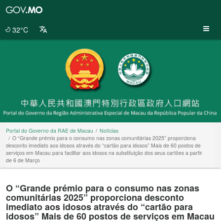
Portal
do
Governo
32°C
da
RAE
de
Macau
Portal do Governo da RAE de Macau
Notícias
O “Grande prémio para o consumo nas zonas comunitárias 2025” proporciona
desconto imediato aos idosos através do “cartão para idosos” Mais de 60 postos de
serviços em Macau para facilitar aos idosos na substituição dos seus cartões a partir
de 6 de Março
O “Grande prémio para o consumo nas zonas
comunitárias 2025” proporciona desconto
imediato aos idosos através do “cartão para
idosos” Mais de 60 postos de serviços em Macau