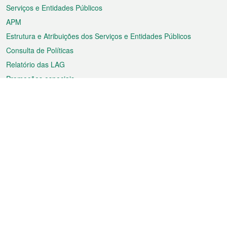
Serviços e Entidades Públicos
APM
Estrutura e Atribuições dos Serviços e Entidades Públicos
Consulta de Políticas
Relatório das LAG
Promoções especiais
Sobre a RAEM
Tempo
Transporte
Feriados
Cultura e lazer
Informação de Macau
Ficheiro sobre Macau
Estatísticas