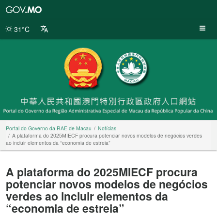
Portal
do
Governo
31°C
da
RAE
de
Macau
Portal do Governo da RAE de Macau
Notícias
A plataforma do 2025MIECF procura potenciar novos modelos de negócios verdes
ao incluir elementos da “economia de estreia”
A plataforma do 2025MIECF procura
potenciar novos modelos de negócios
verdes ao incluir elementos da
“economia de estreia”