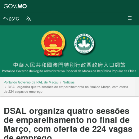
Portal
do
Governo
26°C
da
RAE
de
Macau
Portal do Governo da RAE de Macau
Notícias
DSAL organiza quatro sessões de emparelhamento no final de Março, com oferta
de 224 vagas de emprego
DSAL organiza quatro sessões
de emparelhamento no final de
Março, com oferta de 224 vagas
de emprego