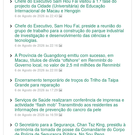
Chefe do Executivo Sam Hou Fai visitou a 1.ª fase do
projecto da Cidade (Universitária) de Educação
Internacional de Macau e Hengqin
6 de Agosto de 2026 às 22:43
Chefe do Executivo, Sam Hou Fai, preside a reunião do
grupo de trabalho para a construção do parque industrial
de investigação e desenvolvimento das ciências e
tecnologias.
6 de Agosto de 2026 às 22:16
A Província de Guangdong emitiu com sucesso, em
Macau, títulos de dívida “offshore” em Renminbi do
Governo local, no valor de 2,5 mil milhões de Renminbi
6 de Agosto de 2026 às 22:00
Encerramento temporário de troços do Trilho da Taipa
Grande para reparação
6 de Agosto de 2026 às 17:29
Serviços de Saúde realizaram conferência de imprensa e
actividade “flash mob” Transmitindo aos residentes as
informações de prevenção do cancro da pele
6 de Agosto de 2026 às 16:59
O Secretário para a Segurança, Chan Tsz King, presidiu à
cerimónia da tomada de posse da Comandante do Corpo
de Polícia de Segurança Pública, Ng Sou Peng