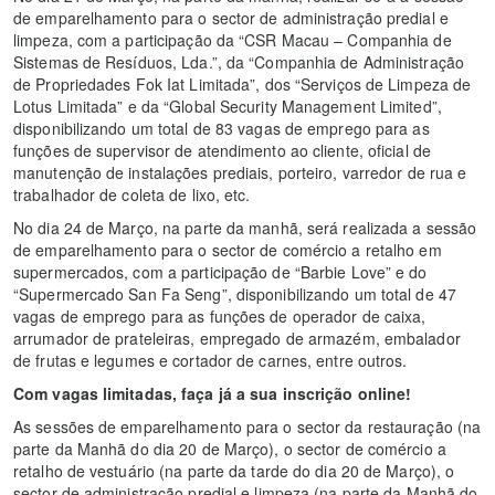
de emparelhamento para o sector de administração predial e
limpeza, com a participação da “CSR Macau – Companhia de
Sistemas de Resíduos, Lda.”, da “Companhia de Administração
de Propriedades Fok Iat Limitada”, dos “Serviços de Limpeza de
Lotus Limitada” e da “Global Security Management Limited”,
disponibilizando um total de 83 vagas de emprego para as
funções de supervisor de atendimento ao cliente, oficial de
manutenção de instalações prediais, porteiro, varredor de rua e
trabalhador de coleta de lixo, etc.
No dia 24 de Março, na parte da manhã, será realizada a sessão
de emparelhamento para o sector de comércio a retalho em
supermercados, com a participação de “Barbie Love” e do
“Supermercado San Fa Seng”, disponibilizando um total de 47
vagas de emprego para as funções de operador de caixa,
arrumador de prateleiras, empregado de armazém, embalador
de frutas e legumes e cortador de carnes, entre outros.
Com vagas limitadas, faça já a sua inscrição online!
As sessões de emparelhamento para o sector da restauração (na
parte da Manhã do dia 20 de Março), o sector de comércio a
retalho de vestuário (na parte da tarde do dia 20 de Março), o
sector de administração predial e limpeza (na parte da Manhã do