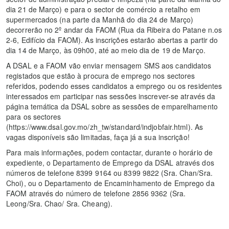
dia 21 de Março) e para o sector de comércio a retalho em
supermercados (na parte da Manhã do dia 24 de Março)
decorrerão no 2º andar da FAOM (Rua da Ribeira do Patane n.os
2-6, Edifício da FAOM). As inscrições estarão abertas a partir do
dia 14 de Março, às 09h00, até ao meio dia de 19 de Março.
A DSAL e a FAOM vão enviar mensagem SMS aos candidatos
registados que estão à procura de emprego nos sectores
referidos, podendo esses candidatos a emprego ou os residentes
interessados em participar nas sessões inscrever-se através da
página temática da DSAL sobre as sessões de emparelhamento
para os sectores
(https://www.dsal.gov.mo/zh_tw/standard/indjobfair.html). As
vagas disponíveis são limitadas, faça já a sua inscrição!
Para mais informações, podem contactar, durante o horário de
expediente, o Departamento de Emprego da DSAL através dos
números de telefone 8399 9164 ou 8399 9822 (Sra. Chan/Sra.
Choi), ou o Departamento de Encaminhamento de Emprego da
FAOM através do número de telefone 2856 9362 (Sra.
Leong/Sra. Chao/ Sra. Cheang).