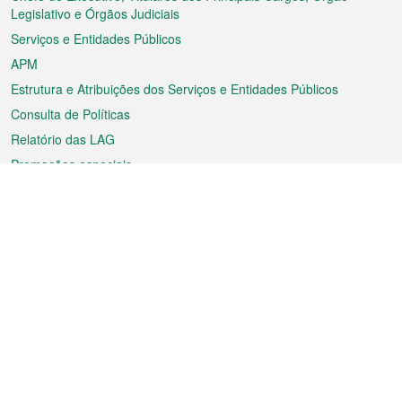
rodapé
Legislativo e Órgãos Judiciais
Serviços e Entidades Públicos
APM
Estrutura e Atribuições dos Serviços e Entidades Públicos
Consulta de Políticas
Relatório das LAG
Promoções especiais
Sobre a RAEM
Tempo
Transporte
Feriados
Cultura e lazer
Informação de Macau
Ficheiro sobre Macau
Estatísticas