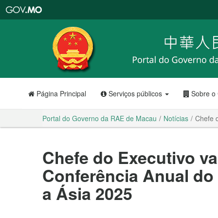
Portal
do
Governo
da
RAE
de
Macau
Página Principal
Serviços públicos
Sobre o
Portal do Governo da RAE de Macau
Notícias
Chefe d
Chefe do Executivo vai
Conferência Anual do
a Ásia 2025