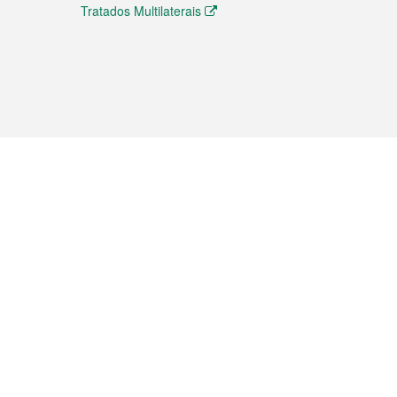
Tratados Multilaterais
elemóvel
s