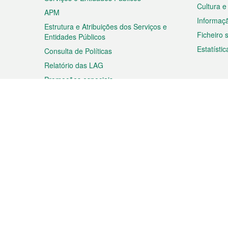
Cultura e
APM
Informaç
Estrutura e Atribuições dos Serviços e
Ficheiro
Entidades Públicos
Estatístic
Consulta de Políticas
Relatório das LAG
Promoções especiais
Viagem
Negóc
Planear a sua viagem
Negócios
Descobrir Macau
Feiras d
Macau
Espectáculos e Entretenimento
Oportuni
Roteiro de Compras
das PME
Eventos e Festividades
Informaç
Proprieda