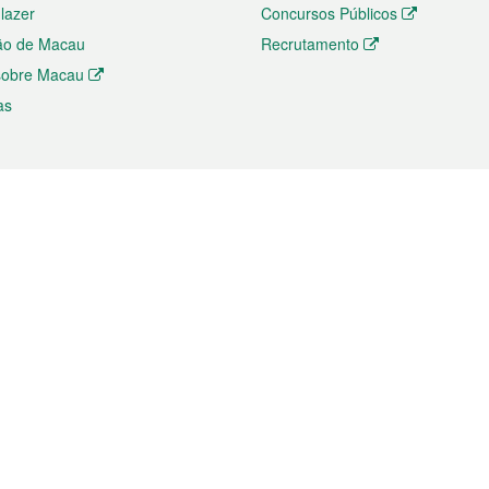
 lazer
Concursos Públicos
ão de Macau
Recrutamento
 sobre Macau
as
ios e comércio
Directório
 e Investimento
Directório de Aplicações para T
o Comércio e Convenções em
Directório de Redes Sociais
Directório de Websites Temático
dades de Negócios e Serviços
Directório RSS
s
Descarregamento de impressos
ão dos Mercados
de Intelectual