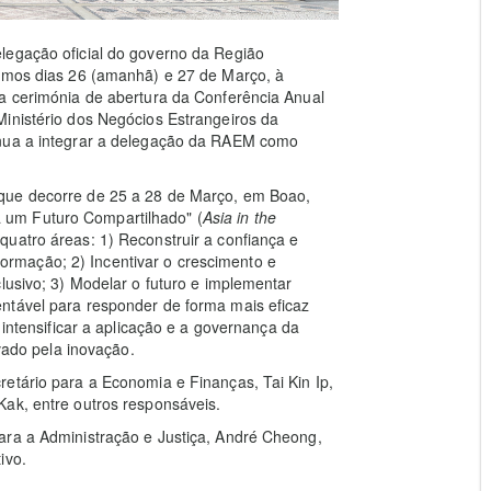
legação oficial do governo da Região
ximos dias 26 (amanhã) e 27 de Março, à
na cerimónia de abertura da Conferência Anual
Ministério dos Negócios Estrangeiros da
inua a integrar a delegação da RAEM como
que decorre de 25 a 28 de Março, em Boao,
 um Futuro Compartilhado" (
Asia in the
 quatro áreas: 1) Reconstruir a confiança e
rmação; 2) Incentivar o crescimento e
lusivo; 3) Modelar o futuro e implementar
ntável para responder de forma mais eficaz
 intensificar a aplicação e a governança da
ivado pela inovação.
etário para a Economia e Finanças, Tai Kin Ip,
Kak, entre outros responsáveis.
ara a Administração e Justiça, André Cheong,
ivo.