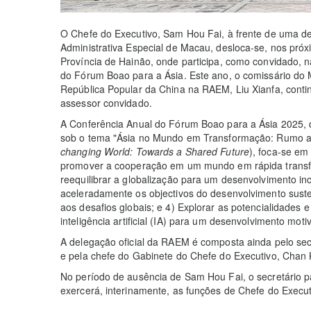
O Chefe do Executivo, Sam Hou Fai, à frente de uma de
Administrativa Especial de Macau, desloca-se, nos pró
Província de Hainão, onde participa, como convidado, 
do Fórum Boao para a Ásia. Este ano, o comissário do 
República Popular da China na RAEM, Liu Xianfa, cont
assessor convidado.
A Conferência Anual do Fórum Boao para a Ásia 2025, 
sob o tema "Ásia no Mundo em Transformação: Rumo a
changing World: Towards a Shared Future
), foca-se em
promover a cooperação em um mundo em rápida transfo
reequilibrar a globalização para um desenvolvimento inc
aceleradamente os objectivos do desenvolvimento suste
aos desafios globais; e 4) Explorar as potencialidades e
inteligência artificial (IA) para um desenvolvimento mot
A delegação oficial da RAEM é composta ainda pelo secr
e pela chefe do Gabinete do Chefe do Executivo, Chan 
No período de ausência de Sam Hou Fai, o secretário p
exercerá, interinamente, as funções de Chefe do Execut