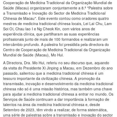
Cooperação de Medicina Tradicional da Organização Mundial de
Saúde (Macau) organizaram conjuntamente a 8.ª "Palestra sobre
a Transmissão e Inovação do Sector de Medicina Tradicional
Chinesa de Macau". Este evento contou como oradores quatro
mestres de medicina tradicional chinesa locais, Lei Lai Chu, Lam
Soi Oi, Chau Iao I e Ng Cheok Kin, com vários anos de
experiência clínica, que partilharam as suas experiências
profissionais junto de mais de 100 formandos e realizaram um
intercâmbio profundo. A palestra foi presidida pela directora do
Centro de Cooperação de Medicina Tradicional da Organização
Mundial de Saúde (Macau), Mo Hui.
A Directora, Dra. Mo Hui, referiu no seu discurso que, aquando
da visita do Presidente Xi Jinping a Macau, em Dezembro do ano
passado, salientou que a medicina tradicional chinesa é um
tesouro importante da civilização chinesa. A promoção da
transmissão, inovação e desenvolvimento da medicina tradicional
chinesa não só é uma missão histórica, mas também uma chave
para ajudar a medicina tradicional chinesa a entrar no mundo. Os
Serviços de Saúde continuam a dar importância à formação de
talentos na área da medicina tradicional chinesa e, desde
Setembro de 2023, têm vindo a realizar, de forma sistemática,
uma série de palestras sobre a transmissão e inovação do sector