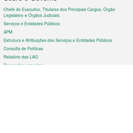
do
rodapé
Chefe do Executivo, Titulares dos Principais Cargos, Órgão
Legislativo e Órgãos Judiciais
Serviços e Entidades Públicos
APM
Estrutura e Atribuições dos Serviços e Entidades Públicos
Consulta de Políticas
Relatório das LAG
Promoções especiais
Sobre a RAEM
Tempo
Transporte
Feriados
Cultura e lazer
Informação de Macau