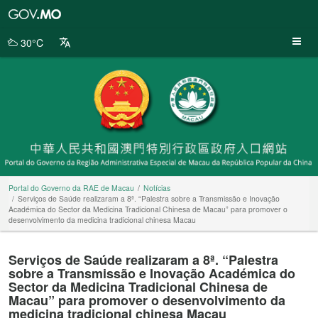
Portal
do
Governo
30°C
da
RAE
de
Macau
Portal do Governo da RAE de Macau
Notícias
Serviços de Saúde realizaram a 8ª. “Palestra sobre a Transmissão e Inovação
Académica do Sector da Medicina Tradicional Chinesa de Macau” para promover o
desenvolvimento da medicina tradicional chinesa Macau
Serviços de Saúde realizaram a 8ª. “Palestra
sobre a Transmissão e Inovação Académica do
Sector da Medicina Tradicional Chinesa de
Macau” para promover o desenvolvimento da
medicina tradicional chinesa Macau