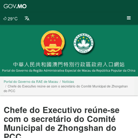
Portal
do
Governo
29°C
da
RAE
de
Macau
Portal do Governo da RAE de Macau
Notícias
Chefe do Executivo reúne-se com o secretário do Comité Municipal de Zhongshan
do PCC
Chefe do Executivo reúne-se
com o secretário do Comité
Municipal de Zhongshan do
PCC