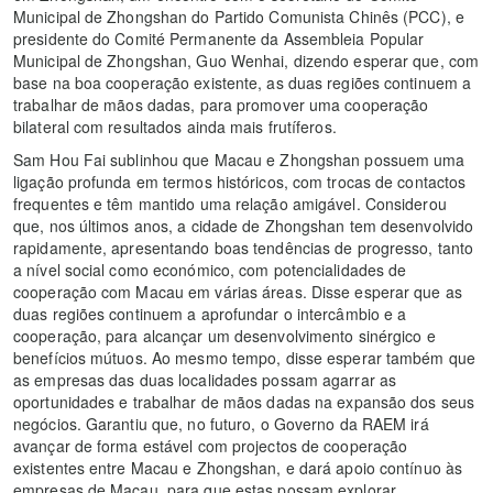
Municipal de Zhongshan do Partido Comunista Chinês (PCC), e
presidente do Comité Permanente da Assembleia Popular
Municipal de Zhongshan, Guo Wenhai, dizendo esperar que, com
base na boa cooperação existente, as duas regiões continuem a
trabalhar de mãos dadas, para promover uma cooperação
bilateral com resultados ainda mais frutíferos.
Sam Hou Fai sublinhou que Macau e Zhongshan possuem uma
ligação profunda em termos históricos, com trocas de contactos
frequentes e têm mantido uma relação amigável. Considerou
que, nos últimos anos, a cidade de Zhongshan tem desenvolvido
rapidamente, apresentando boas tendências de progresso, tanto
a nível social como económico, com potencialidades de
cooperação com Macau em várias áreas. Disse esperar que as
duas regiões continuem a aprofundar o intercâmbio e a
cooperação, para alcançar um desenvolvimento sinérgico e
benefícios mútuos. Ao mesmo tempo, disse esperar também que
as empresas das duas localidades possam agarrar as
oportunidades e trabalhar de mãos dadas na expansão dos seus
negócios. Garantiu que, no futuro, o Governo da RAEM irá
avançar de forma estável com projectos de cooperação
existentes entre Macau e Zhongshan, e dará apoio contínuo às
empresas de Macau, para que estas possam explorar