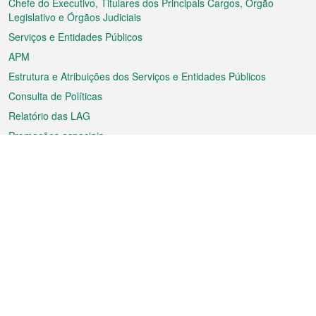
rodapé
Chefe do Executivo, Titulares dos Principais Cargos, Órgão
Legislativo e Órgãos Judiciais
Serviços e Entidades Públicos
APM
Estrutura e Atribuições dos Serviços e Entidades Públicos
Consulta de Políticas
Relatório das LAG
Promoções especiais
Sobre a RAEM
Tempo
Transporte
Feriados
Cultura e lazer
Informação de Macau
Ficheiro sobre Macau