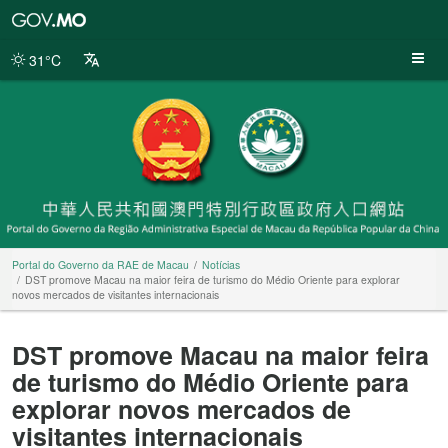
Portal
do
Governo
31°C
da
RAE
de
Macau
Portal do Governo da RAE de Macau
Notícias
DST promove Macau na maior feira de turismo do Médio Oriente para explorar
novos mercados de visitantes internacionais
DST promove Macau na maior feira
de turismo do Médio Oriente para
explorar novos mercados de
visitantes internacionais