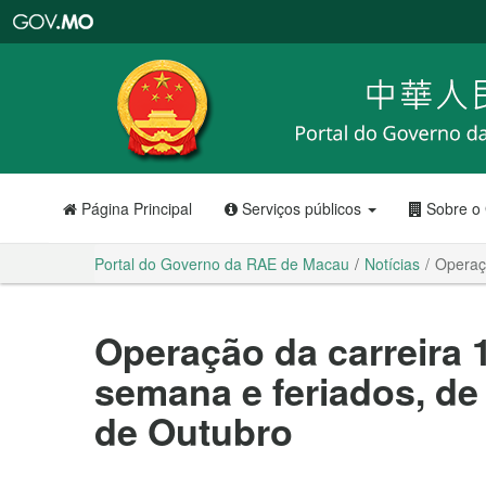
Portal
do
Governo
da
RAE
de
Macau
Página Principal
Serviços públicos
Sobre o
Portal do Governo da RAE de Macau
Notícias
Operaçã
Operação da carreira 
semana e feriados, de 
de Outubro