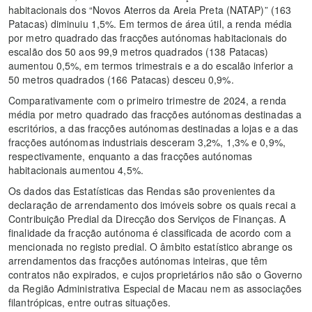
habitacionais dos “Novos Aterros da Areia Preta (NATAP)” (163
Patacas) diminuiu 1,5%. Em termos de área útil, a renda média
por metro quadrado das fracções autónomas habitacionais do
escalão dos 50 aos 99,9 metros quadrados (138 Patacas)
aumentou 0,5%, em termos trimestrais e a do escalão inferior a
50 metros quadrados (166 Patacas) desceu 0,9%.
Comparativamente com o primeiro trimestre de 2024, a renda
média por metro quadrado das fracções autónomas destinadas a
escritórios, a das fracções autónomas destinadas a lojas e a das
fracções autónomas industriais desceram 3,2%, 1,3% e 0,9%,
respectivamente, enquanto a das fracções autónomas
habitacionais aumentou 4,5%.
Os dados das Estatísticas das Rendas são provenientes da
declaração de arrendamento dos imóveis sobre os quais recai a
Contribuição Predial da Direcção dos Serviços de Finanças. A
finalidade da fracção autónoma é classificada de acordo com a
mencionada no registo predial. O âmbito estatístico abrange os
arrendamentos das fracções autónomas inteiras, que têm
contratos não expirados, e cujos proprietários não são o Governo
da Região Administrativa Especial de Macau nem as associações
filantrópicas, entre outras situações.