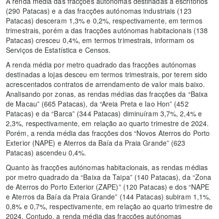
A renda média das fracções autónomas destinadas a escritórios
(290 Patacas) e a das fracções autónomas industriais (123
Patacas) desceram 1,3% e 0,2%, respectivamente, em termos
trimestrais, porém a das fracções autónomas habitacionais (138
Patacas) cresceu 0,4%, em termos trimestrais, informam os
Serviços de Estatística e Censos.
A renda média por metro quadrado das fracções autónomas
destinadas a lojas desceu em termos trimestrais, por terem sido
acrescentados contratos de arrendamento de valor mais baixo.
Analisando por zonas, as rendas médias das fracções da “Baixa
de Macau” (665 Patacas), da “Areia Preta e Iao Hon” (452
Patacas) e da “Barca” (344 Patacas) diminuíram 3,7%, 2,4% e
2,3%, respectivamente, em relação ao quarto trimestre de 2024.
Porém, a renda média das fracções dos “Novos Aterros do Porto
Exterior (NAPE) e Aterros da Baía da Praia Grande” (623
Patacas) ascendeu 0,4%.
Quanto às fracções autónomas habitacionais, as rendas médias
por metro quadrado da “Baixa da Taipa” (140 Patacas), da “Zona
de Aterros do Porto Exterior (ZAPE)” (120 Patacas) e dos “NAPE
e Aterros da Baía da Praia Grande” (144 Patacas) subiram 1,1%,
0,8% e 0,7%, respectivamente, em relação ao quarto trimestre de
2024. Contudo, a renda média das fracções autónomas