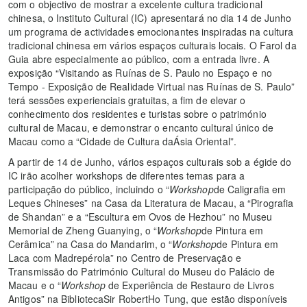
com o objectivo de mostrar a excelente cultura tradicional
chinesa, o Instituto Cultural (IC) apresentará no dia 14 de Junho
um programa de actividades emocionantes inspiradas na cultura
tradicional chinesa em vários espaços culturais locais. O Farol da
Guia abre especialmente ao público, com a entrada livre. A
exposição “Visitando as Ruínas de S. Paulo no Espaço e no
Tempo - Exposição de Realidade Virtual nas Ruínas de S. Paulo”
terá sessões experienciais gratuitas, a fim de elevar o
conhecimento dos residentes e turistas sobre o património
cultural de Macau, e demonstrar o encanto cultural único de
Macau como a “Cidade de Cultura daÁsia Oriental”.
A partir de 14 de Junho, vários espaços culturais sob a égide do
IC irão acolher workshops de diferentes temas para a
participação do público, incluindo o “
Workshop
de Caligrafia em
Leques Chineses” na Casa da Literatura de Macau, a “Pirografia
de Shandan” e a “Escultura em Ovos de Hezhou” no Museu
Memorial de Zheng Guanying, o “
Workshop
de Pintura em
Cerâmica” na Casa do Mandarim, o “
Workshop
de Pintura em
Laca com Madrepérola” no Centro de Preservação e
Transmissão do Património Cultural do Museu do Palácio de
Macau e o “
Workshop
de Experiência de Restauro de Livros
Antigos” na BibliotecaSir RobertHo Tung, que estão disponíveis