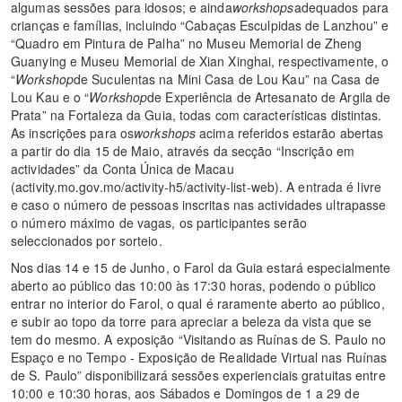
algumas sessões para idosos; e ainda
workshops
adequados para
crianças e famílias, incluindo “Cabaças Esculpidas de Lanzhou” e
“Quadro em Pintura de Palha” no Museu Memorial de Zheng
Guanying e Museu Memorial de Xian Xinghai, respectivamente, o
“
Workshop
de Suculentas na Mini Casa de Lou Kau” na Casa de
Lou Kau e o “
Workshop
de Experiência de Artesanato de Argila de
Prata” na Fortaleza da Guia, todas com características distintas.
As inscrições para os
workshops
acima referidos estarão abertas
a partir do dia 15 de Maio, através da secção “Inscrição em
actividades” da Conta Única de Macau
(activity.mo.gov.mo/activity-h5/activity-list-web). A entrada é livre
e caso o número de pessoas inscritas nas actividades ultrapasse
o número máximo de vagas, os participantes serão
seleccionados por sorteio.
Nos dias 14 e 15 de Junho, o Farol da Guia estará especialmente
aberto ao público das 10:00 às 17:30 horas, podendo o público
entrar no interior do Farol, o qual é raramente aberto ao público,
e subir ao topo da torre para apreciar a beleza da vista que se
tem do mesmo. A exposição “Visitando as Ruínas de S. Paulo no
Espaço e no Tempo - Exposição de Realidade Virtual nas Ruínas
de S. Paulo” disponibilizará sessões experienciais gratuitas entre
10:00 e 10:30 horas, aos Sábados e Domingos de 1 a 29 de