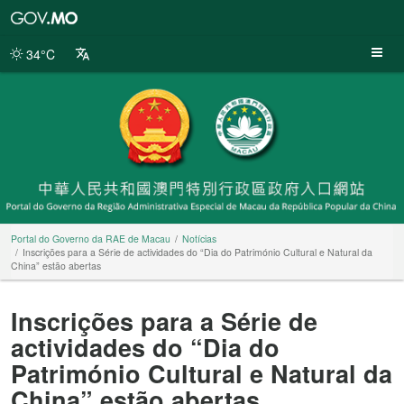
Portal
do
Governo
34°C
da
RAE
de
Macau
Portal do Governo da RAE de Macau
Notícias
Inscrições para a Série de actividades do “Dia do Património Cultural e Natural da
China” estão abertas
Inscrições para a Série de
actividades do “Dia do
Património Cultural e Natural da
China” estão abertas