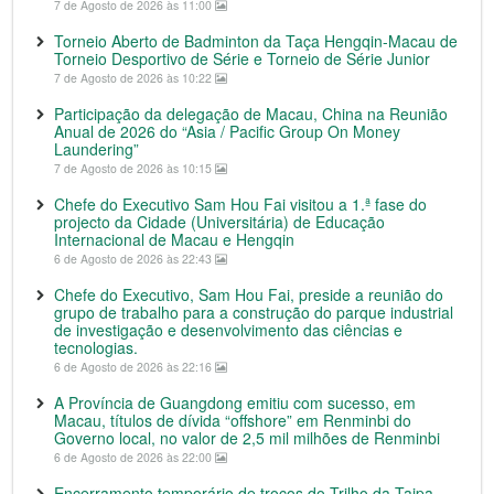
7 de Agosto de 2026 às 11:00
Torneio Aberto de Badminton da Taça Hengqin-Macau de
Torneio Desportivo de Série e Torneio de Série Junior
7 de Agosto de 2026 às 10:22
Participação da delegação de Macau, China na Reunião
Anual de 2026 do “Asia / Pacific Group On Money
Laundering”
7 de Agosto de 2026 às 10:15
Chefe do Executivo Sam Hou Fai visitou a 1.ª fase do
projecto da Cidade (Universitária) de Educação
Internacional de Macau e Hengqin
6 de Agosto de 2026 às 22:43
Chefe do Executivo, Sam Hou Fai, preside a reunião do
grupo de trabalho para a construção do parque industrial
de investigação e desenvolvimento das ciências e
tecnologias.
6 de Agosto de 2026 às 22:16
A Província de Guangdong emitiu com sucesso, em
Macau, títulos de dívida “offshore” em Renminbi do
Governo local, no valor de 2,5 mil milhões de Renminbi
6 de Agosto de 2026 às 22:00
Encerramento temporário de troços do Trilho da Taipa