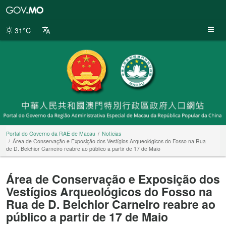
Portal
do
Governo
31°C
da
RAE
de
Macau
Portal do Governo da RAE de Macau
Notícias
Área de Conservação e Exposição dos Vestígios Arqueológicos do Fosso na Rua
de D. Belchior Carneiro reabre ao público a partir de 17 de Maio
Área de Conservação e Exposição dos
Vestígios Arqueológicos do Fosso na
Rua de D. Belchior Carneiro reabre ao
público a partir de 17 de Maio