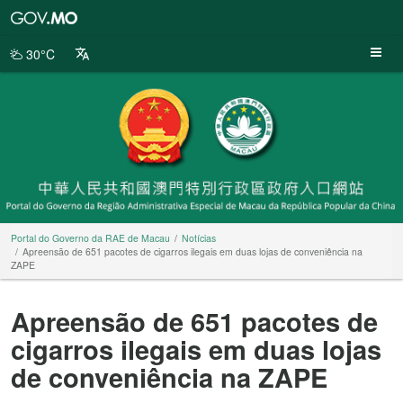
Portal
do
Governo
30°C
da
RAE
de
Macau
Portal do Governo da RAE de Macau
Notícias
Apreensão de 651 pacotes de cigarros ilegais em duas lojas de conveniência na
ZAPE
Apreensão de 651 pacotes de
cigarros ilegais em duas lojas
de conveniência na ZAPE