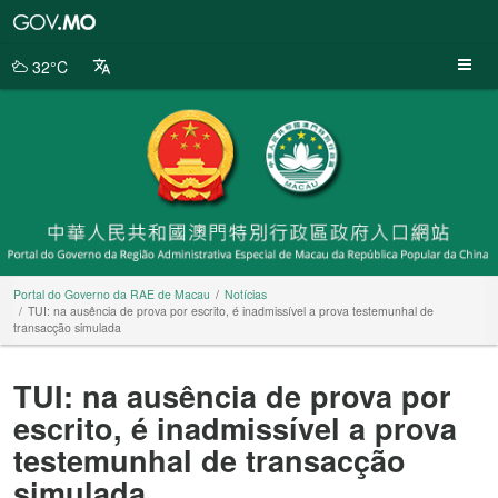
Portal
do
Governo
32°C
da
RAE
de
Macau
Portal do Governo da RAE de Macau
Notícias
TUI: na ausência de prova por escrito, é inadmissível a prova testemunhal de
transacção simulada
TUI: na ausência de prova por
escrito, é inadmissível a prova
testemunhal de transacção
simulada