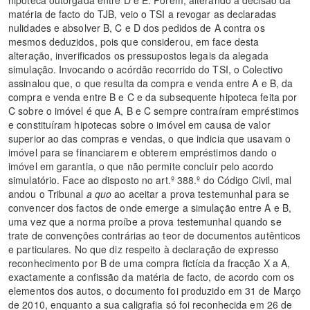
hipoteca outorgada entre D e E. Porém, alterando a decisão da
matéria de facto do TJB, veio o TSI a revogar as declaradas
nulidades e absolver B, C e D dos pedidos de A contra os
mesmos deduzidos, pois que considerou, em face desta
alteração, inverificados os pressupostos legais da alegada
simulação. Invocando o acórdão recorrido do TSI, o Colectivo
assinalou que, o que resulta da compra e venda entre A e B, da
compra e venda entre B e C e da subsequente hipoteca feita por
C sobre o imóvel é que A, B e C sempre contraíram empréstimos
e constituíram hipotecas sobre o imóvel em causa de valor
superior ao das compras e vendas, o que indicia que usavam o
imóvel para se financiarem e obterem empréstimos dando o
imóvel em garantia, o que não permite concluir pelo acordo
simulatório. Face ao disposto no art.º 388.º do Código Civil, mal
andou o Tribunal
a quo
ao aceitar a prova testemunhal para se
convencer dos factos de onde emerge a simulação entre A e B,
uma vez que a norma proíbe a prova testemunhal quando se
trate de convenções contrárias ao teor de documentos autênticos
e particulares. No que diz respeito à declaração de expresso
reconhecimento por B de uma compra fictícia da fracção X a A,
exactamente a confissão da matéria de facto, de acordo com os
elementos dos autos, o documento foi produzido em 31 de Março
de 2010, enquanto a sua caligrafia só foi reconhecida em 26 de