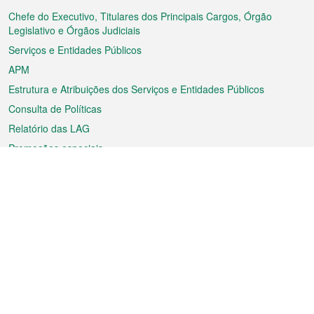
rodapé
Chefe do Executivo, Titulares dos Principais Cargos, Órgão
Legislativo e Órgãos Judiciais
Serviços e Entidades Públicos
APM
Estrutura e Atribuições dos Serviços e Entidades Públicos
Consulta de Políticas
Relatório das LAG
Promoções especiais
Sobre a RAEM
Tempo
Transporte
Feriados
Cultura e lazer
Informação de Macau
Ficheiro sobre Macau