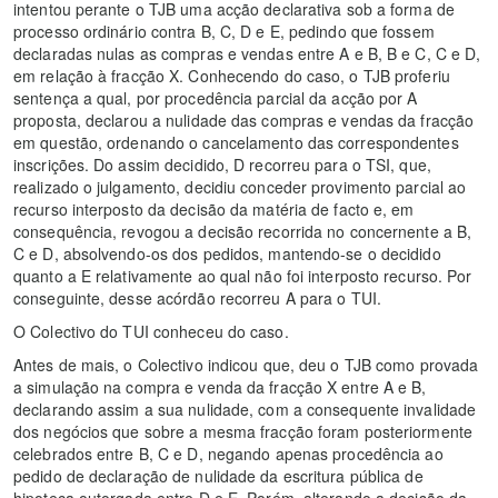
intentou perante o TJB uma acção declarativa sob a forma de
processo ordinário contra B, C, D e E, pedindo que fossem
declaradas nulas as compras e vendas entre A e B, B e C, C e D,
em relação à fracção X. Conhecendo do caso, o TJB proferiu
sentença a qual, por procedência parcial da acção por A
proposta, declarou a nulidade das compras e vendas da fracção
em questão, ordenando o cancelamento das correspondentes
inscrições. Do assim decidido, D recorreu para o TSI, que,
realizado o julgamento, decidiu conceder provimento parcial ao
recurso interposto da decisão da matéria de facto e, em
consequência, revogou a decisão recorrida no concernente a B,
C e D, absolvendo-os dos pedidos, mantendo-se o decidido
quanto a E relativamente ao qual não foi interposto recurso. Por
conseguinte, desse acórdão recorreu A para o TUI.
O Colectivo do TUI conheceu do caso.
Antes de mais, o Colectivo indicou que, deu o TJB como provada
a simulação na compra e venda da fracção X entre A e B,
declarando assim a sua nulidade, com a consequente invalidade
dos negócios que sobre a mesma fracção foram posteriormente
celebrados entre B, C e D, negando apenas procedência ao
pedido de declaração de nulidade da escritura pública de