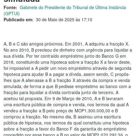
Fonte:
Gabinete do Presidente do Tribunal de Última Instância
(GPTUI)
Publicado em:
30 de Maio de 2025 às 17:10
A, B e C são amigos próximos. Em 2001, A adquiriu a fracção X.
No ano 2010, B precisou de dinheiro com urgência para liquidar a
sua dívida. Por ter contraído empréstimo junto do Banco G em
2018, constituindo uma hipoteca sobre a fracção X a favor deste,
foi impossível a A pedir um novo empréstimo através de segunda
hipoteca para ajudar B a pagar a dívida, assim sendo, C propôs-
lhes que A alienasse a B a fracção X através da compra e venda
simulada, de forma a que B pedisse empréstimo ao banco com a
fracção para liquidar a dívida contraída junto de terceiro, A
aceitou tal proposta. Em 9 de Março de 2010, A e B lavraram
uma escritura pública de compra e venda, nos termos da qual A
vendeu a fracção a B pelo preço de MOP1.300.000,00 e B
comprou a fracção. No mesmo dia, B assinou uma escritura
pública de hipoteca, nos termos da qual constituiu uma hipoteca
sobre a fracção a favor do Banco F da garantia do empréstimo
concedido por esse banco a B no valor de MOP2.070.292,36, o