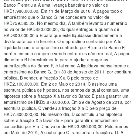
Banco F emitiu a A uma livrança bancária no valor de
HKD1.980.000,00. Em 11 de Março de 2010, A pagou todo o
empréstimo que o Banco G lhe concedera no valor de
HKD759.585,22. No mesmo dia, A também levantou numerário
no valor de HKD880.000,00, do qual entregou a quantia de
HKD600.000,00 a B para que este liquidasse directamente a
dívida para com o terceiro. O empréstimo contraído por A foi
liquidado com o empréstimo contraído por B junto do Banco F,
porém, como a compra e venda entre eles não era real, A pagou
dinheiro a B bimestralmente para o ajudar a pagar as
amortizações do Banco F, é tal como A liquidava mensalmente o
empréstimo ao Banco G. Em 30 de Agosto de 2011, por escritura
pública, B vendeu a fracção X a C pelo preço de
HKD2.100.000,00. Em 2 de Maio de 2014, C assinou uma
escritura pública de hipoteca, nos termos da qual constituiu uma
hipoteca sobre a fracção X a favor do Banco E para garantir um
empréstimo de HKD3.870.000,00. Em 29 de Agosto de 2018, por
escritura pública, C vendeu a fracção X a D pelo preço de
HKD7.800.000,00. No mesmo dia, D constituiu uma hipoteca
sobre a fracção X a favor de E para garantir o empréstimo
concedido por E a D no valor de HKD3.880.000,00. Pelo menos
em Maio de 2019, A soube que C transferira a fracção a D. A