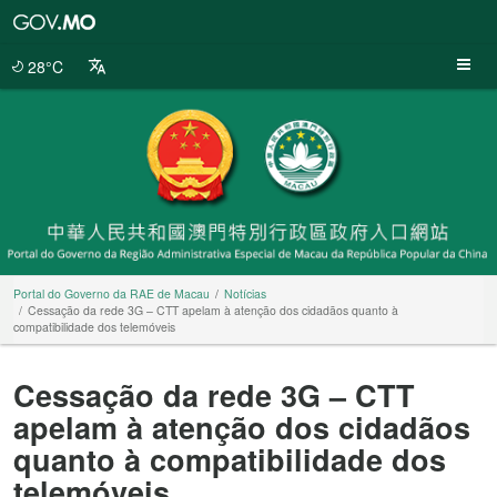
Portal
do
Governo
28°C
da
RAE
de
Macau
Portal do Governo da RAE de Macau
Notícias
Cessação da rede 3G – CTT apelam à atenção dos cidadãos quanto à
compatibilidade dos telemóveis
Cessação da rede 3G – CTT
apelam à atenção dos cidadãos
quanto à compatibilidade dos
telemóveis