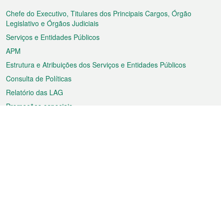
do
rodapé
Chefe do Executivo, Titulares dos Principais Cargos, Órgão
Legislativo e Órgãos Judiciais
Serviços e Entidades Públicos
APM
Estrutura e Atribuições dos Serviços e Entidades Públicos
Consulta de Políticas
Relatório das LAG
Promoções especiais
Sobre a RAEM
Tempo
Transporte
Feriados
Cultura e lazer
Informação de Macau
Ficheiro sobre Macau