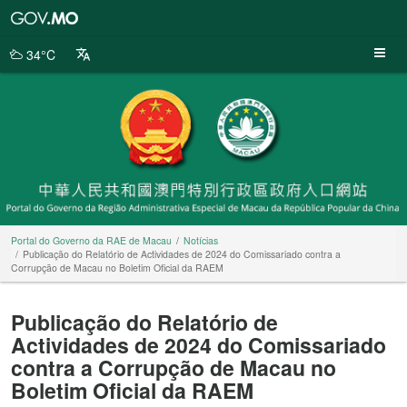
Portal
do
Governo
34°C
da
RAE
de
Macau
Portal do Governo da RAE de Macau
Notícias
Publicação do Relatório de Actividades de 2024 do Comissariado contra a
Corrupção de Macau no Boletim Oficial da RAEM
Publicação do Relatório de
Actividades de 2024 do Comissariado
contra a Corrupção de Macau no
Boletim Oficial da RAEM