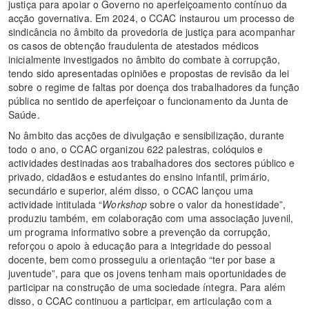
justiça para apoiar o Governo no aperfeiçoamento contínuo da
acção governativa. Em 2024, o CCAC instaurou um processo de
sindicância no âmbito da provedoria de justiça para acompanhar
os casos de obtenção fraudulenta de atestados médicos
inicialmente investigados no âmbito do combate à corrupção,
tendo sido apresentadas opiniões e propostas de revisão da lei
sobre o regime de faltas por doença dos trabalhadores da função
pública no sentido de aperfeiçoar o funcionamento da Junta de
Saúde.
No âmbito das acções de divulgação e sensibilização, durante
todo o ano, o CCAC organizou 622 palestras, colóquios e
actividades destinadas aos trabalhadores dos sectores público e
privado, cidadãos e estudantes do ensino infantil, primário,
secundário e superior, além disso, o CCAC lançou uma
actividade intitulada “
Workshop
sobre o valor da honestidade”,
produziu também, em colaboração com uma associação juvenil,
um programa informativo sobre a prevenção da corrupção,
reforçou o apoio à educação para a integridade do pessoal
docente, bem como prosseguiu a orientação “ter por base a
juventude”, para que os jovens tenham mais oportunidades de
participar na construção de uma sociedade íntegra. Para além
disso, o CCAC continuou a participar, em articulação com a