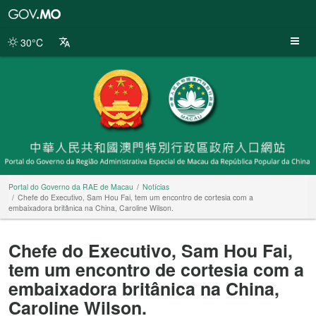
Portal
do
Governo
30°C
da
RAE
de
Macau
Portal do Governo da RAE de Macau
Notícias
Chefe do Executivo, Sam Hou Fai, tem um encontro de cortesia com a
embaixadora britânica na China, Caroline Wilson.
Chefe do Executivo, Sam Hou Fai,
tem um encontro de cortesia com a
embaixadora britânica na China,
Caroline Wilson.