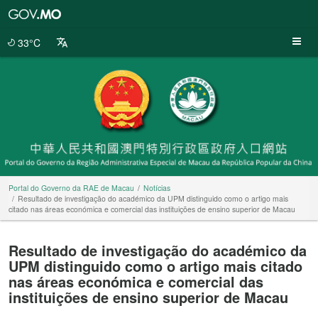
Portal
do
Governo
33°C
da
RAE
de
Macau
Portal do Governo da RAE de Macau
Notícias
Resultado de investigação do académico da UPM distinguido como o artigo mais
citado nas áreas económica e comercial das instituições de ensino superior de Macau
Resultado de investigação do académico da
UPM distinguido como o artigo mais citado
nas áreas económica e comercial das
instituições de ensino superior de Macau