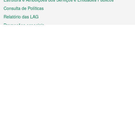
Consulta de Políticas
Relatório das LAG
Promoções especiais
Sobre a RAEM
Tempo
Transporte
Feriados
Cultura e lazer
Informação de Macau
Ficheiro sobre Macau
Estatísticas
Anúncios
Notícias