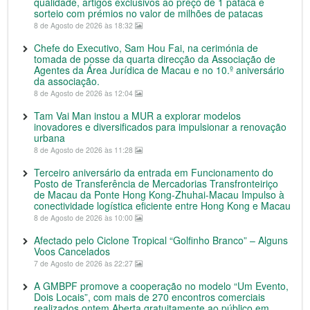
qualidade, artigos exclusivos ao preço de 1 pataca e
sorteio com prémios no valor de milhões de patacas
8 de Agosto de 2026 às 18:32
Chefe do Executivo, Sam Hou Fai, na cerimónia de
tomada de posse da quarta direcção da Associação de
Agentes da Área Jurídica de Macau e no 10.º aniversário
da associação.
8 de Agosto de 2026 às 12:04
Tam Vai Man instou a MUR a explorar modelos
inovadores e diversificados para impulsionar a renovação
urbana
8 de Agosto de 2026 às 11:28
Terceiro aniversário da entrada em Funcionamento do
Posto de Transferência de Mercadorias Transfronteiriço
de Macau da Ponte Hong Kong-Zhuhai-Macau Impulso à
conectividade logística eficiente entre Hong Kong e Macau
8 de Agosto de 2026 às 10:00
Afectado pelo Ciclone Tropical “Golfinho Branco” – Alguns
Voos Cancelados
7 de Agosto de 2026 às 22:27
A GMBPF promove a cooperação no modelo “Um Evento,
Dois Locais”, com mais de 270 encontros comerciais
realizados ontem Aberta gratuitamente ao público em