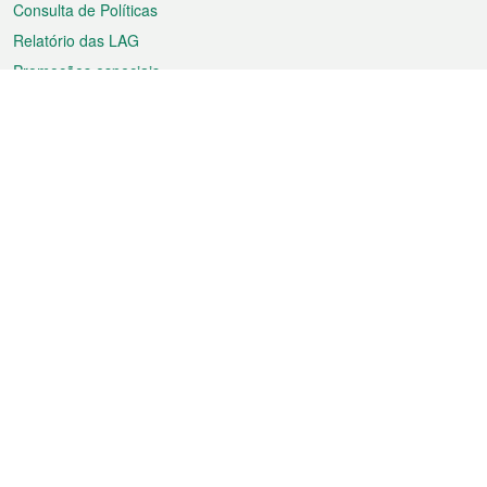
Consulta de Políticas
Relatório das LAG
Promoções especiais
Sobre a RAEM
Tempo
Transporte
Feriados
Cultura e lazer
Informação de Macau
Ficheiro sobre Macau
Estatísticas
Anúncios
Notícias
Vídeos