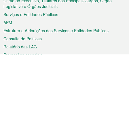
rodapé
Chefe do Executivo, Titulares dos Principais Cargos, Órgão
Legislativo e Órgãos Judiciais
Serviços e Entidades Públicos
APM
Estrutura e Atribuições dos Serviços e Entidades Públicos
Consulta de Políticas
Relatório das LAG
Promoções especiais
Sobre a RAEM
Tempo
Transporte
Feriados
Cultura e lazer
Informação de Macau
Ficheiro sobre Macau