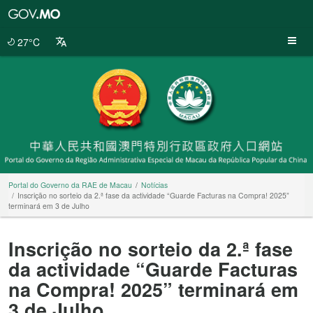
Portal
do
Governo
27°C
da
RAE
de
Macau
Portal do Governo da RAE de Macau
Notícias
Inscrição no sorteio da 2.ª fase da actividade “Guarde Facturas na Compra! 2025”
terminará em 3 de Julho
Inscrição no sorteio da 2.ª fase
da actividade “Guarde Facturas
na Compra! 2025” terminará em
3 de Julho