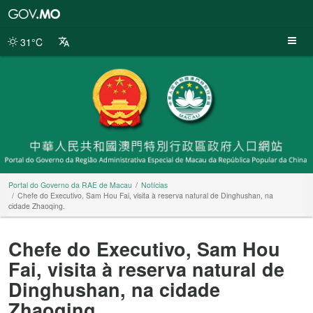
Portal
do
Governo
31°C
da
RAE
de
Macau
Portal do Governo da RAE de Macau
Notícias
Chefe do Executivo, Sam Hou Fai, visita à reserva natural de Dinghushan, na
cidade Zhaoqing.
Chefe do Executivo, Sam Hou
Fai, visita à reserva natural de
Dinghushan, na cidade
Zhaoqing.