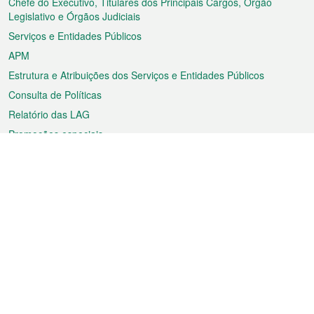
rodapé
Chefe do Executivo, Titulares dos Principais Cargos, Órgão
Legislativo e Órgãos Judiciais
Serviços e Entidades Públicos
APM
Estrutura e Atribuições dos Serviços e Entidades Públicos
Consulta de Políticas
Relatório das LAG
Promoções especiais
Sobre a RAEM
Tempo
Transporte
Feriados
Cultura e lazer
Informação de Macau
Ficheiro sobre Macau