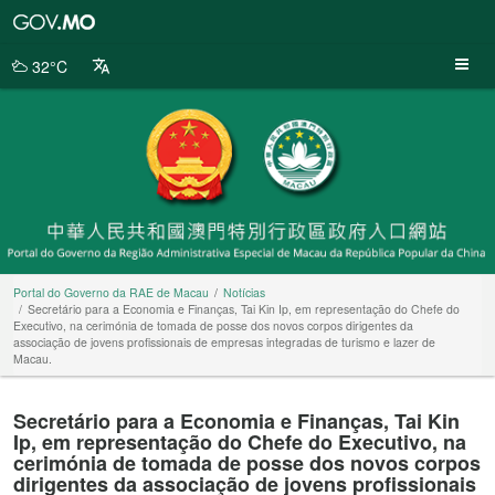
Portal
do
Governo
32°C
da
RAE
de
Macau
Portal do Governo da RAE de Macau
Notícias
Secretário para a Economia e Finanças, Tai Kin Ip, em representação do Chefe do
Executivo, na cerimónia de tomada de posse dos novos corpos dirigentes da
associação de jovens profissionais de empresas integradas de turismo e lazer de
Macau.
Secretário para a Economia e Finanças, Tai Kin
Ip, em representação do Chefe do Executivo, na
cerimónia de tomada de posse dos novos corpos
dirigentes da associação de jovens profissionais