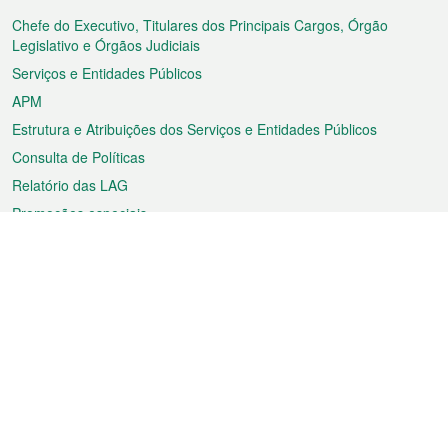
do
rodapé
Chefe do Executivo, Titulares dos Principais Cargos, Órgão
Legislativo e Órgãos Judiciais
Serviços e Entidades Públicos
APM
Estrutura e Atribuições dos Serviços e Entidades Públicos
Consulta de Políticas
Relatório das LAG
Promoções especiais
Sobre a RAEM
Tempo
Transporte
Feriados
Cultura e lazer
Informação de Macau
Ficheiro sobre Macau