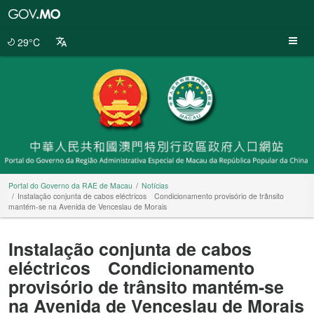
Portal
do
Governo
29°C
da
RAE
de
Macau
Portal do Governo da RAE de Macau
Notícias
Instalação conjunta de cabos eléctricos Condicionamento provisório de trânsito
mantém-se na Avenida de Venceslau de Morais
Instalação conjunta de cabos
eléctricos Condicionamento
provisório de trânsito mantém-se
na Avenida de Venceslau de Morais