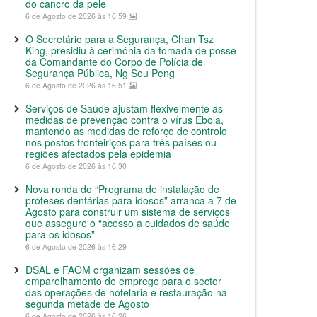
do cancro da pele
6 de Agosto de 2026 às 16:59
O Secretário para a Segurança, Chan Tsz
King, presidiu à cerimónia da tomada de posse
da Comandante do Corpo de Polícia de
Segurança Pública, Ng Sou Peng
6 de Agosto de 2026 às 16:51
Serviços de Saúde ajustam flexivelmente as
medidas de prevenção contra o vírus Ébola,
mantendo as medidas de reforço de controlo
nos postos fronteiriços para três países ou
regiões afectados pela epidemia
6 de Agosto de 2026 às 16:30
Nova ronda do “Programa de instalação de
próteses dentárias para idosos” arranca a 7 de
Agosto para construir um sistema de serviços
que assegure o “acesso a cuidados de saúde
para os idosos”
6 de Agosto de 2026 às 16:29
DSAL e FAOM organizam sessões de
emparelhamento de emprego para o sector
das operações de hotelaria e restauração na
segunda metade de Agosto
6 de Agosto de 2026 às 16:26