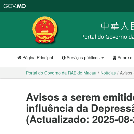
Portal
do
Governo
da
RAE
de
Macau
Página Principal
Serviços públicos
Sobre o
Portal do Governo da RAE de Macau
Notícias
Avisos 
Avisos a serem emitid
influência da Depress
(Actualizado: 2025-08-