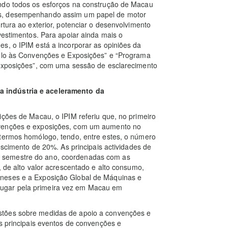
ando todos os esforços na construção de Macau
es, desempenhando assim um papel de motor
rtura ao exterior, potenciar o desenvolvimento
vestimentos. Para apoiar ainda mais o
s, o IPIM está a incorporar as opiniões da
mulo às Convenções e Exposições” e “Programa
 Exposições”, com uma sessão de esclarecimento
 indústria e aceleramento da
ições de Macau, o IPIM referiu que, no primeiro
nvenções e exposições, com um aumento no
 termos homólogo, tendo, entre estes, o número
rescimento de 20%. As principais actividades de
 semestre do ano, coordenadas com as
, de alto valor acrescentado e alto consumo,
ineses e a Exposição Global de Máquinas e
rá lugar pela primeira vez em Macau em
stões sobre medidas de apoio a convenções e
os principais eventos de convenções e