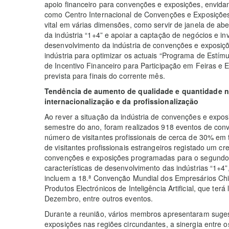
apoio financeiro para convenções e exposições, envid
como Centro Internacional de Convenções e Exposiçõ
vital em várias dimensões, como servir de janela de abe
da indústria “1+4” e apoiar a captação de negócios e in
desenvolvimento da indústria de convenções e exposiçõe
indústria para optimizar os actuais “Programa de Estí
de Incentivo Financeiro para Participação em Feiras e
prevista para finais do corrente mês.
Tendência de aumento de qualidade e quantidade na
internacionalização e da profissionalização
Ao rever a situação da indústria de convenções e expos
semestre do ano, foram realizados 918 eventos de co
número de visitantes profissionais de cerca de 30% em
de visitantes profissionais estrangeiros registado um c
convenções e exposições programadas para o segundo
características de desenvolvimento das indústrias “1+4”
incluem a 18.ª Convenção Mundial dos Empresários Ch
Produtos Electrónicos de Inteligência Artificial, que te
Dezembro, entre outros eventos.
Durante a reunião, vários membros apresentaram suge
exposições nas regiões circundantes, a sinergia entre 