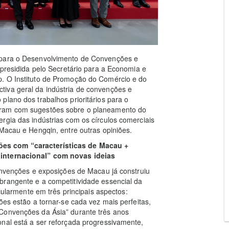
 para o Desenvolvimento de Convenções e
 presidida pelo Secretário para a Economia e
p. O Instituto de Promoção do Comércio e do
iva geral da indústria de convenções e
plano dos trabalhos prioritários para o
íram com sugestões sobre o planeamento do
rgia das indústrias com os círculos comerciais
 Macau e Hengqin, entre outras opiniões.
ões com “características de Macau +
 internacional” com novas ideias
convenções e exposições de Macau já construiu
brangente e a competitividade essencial da
icularmente em três principais aspectos:
ões estão a tornar-se cada vez mais perfeitas,
Convenções da Ásia” durante três anos
nal está a ser reforçada progressivamente,