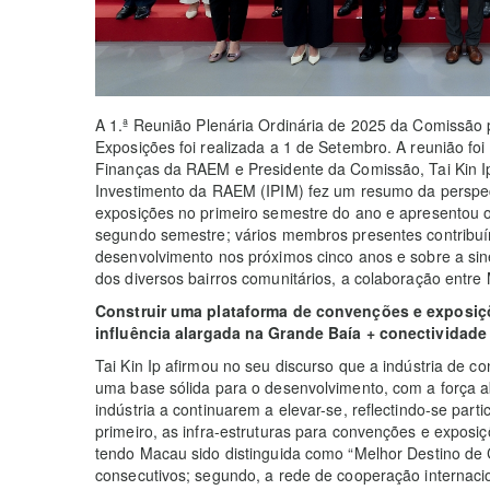
A 1.ª Reunião Plenária Ordinária de 2025 da Comissão
Exposições foi realizada a 1 de Setembro. A reunião foi
Finanças da RAEM e Presidente da Comissão, Tai Kin I
Investimento da RAEM (IPIM) fez um resumo da perspect
exposições no primeiro semestre do ano e apresentou o 
segundo semestre; vários membros presentes contribu
desenvolvimento nos próximos cinco anos e sobre a sine
dos diversos bairros comunitários, a colaboração entre
Construir uma plataforma de convenções e exposiç
influência alargada na Grande Baía + conectividade
Tai Kin Ip afirmou no seu discurso que a indústria de 
uma base sólida para o desenvolvimento, com a força a
indústria a continuarem a elevar-se, reflectindo-se part
primeiro, as infra-estruturas para convenções e exposiç
tendo Macau sido distinguida como “Melhor Destino de 
consecutivos; segundo, a rede de cooperação internacio