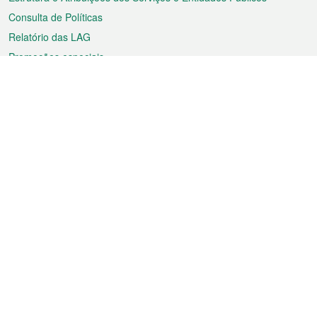
Consulta de Políticas
Relatório das LAG
Promoções especiais
Sobre a RAEM
Tempo
Transporte
Feriados
Cultura e lazer
Informação de Macau
Ficheiro sobre Macau
Estatísticas
Anúncios
Notícias