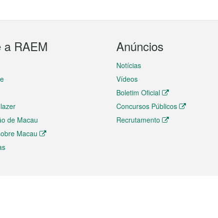
e a RAEM
Anúncios
Notícias
te
Vídeos
Boletim Oficial
 lazer
Concursos Públicos
ão de Macau
Recrutamento
 sobre Macau
as
ios e comércio
Directório