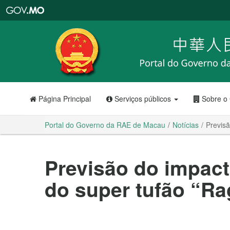
Portal
do
Governo
da
RAE
de
Macau
Página Principal
Serviços públicos
Sobre o
Portal do Governo da RAE de Macau
Notícias
Previsã
Previsão do impacto
do super tufão “R