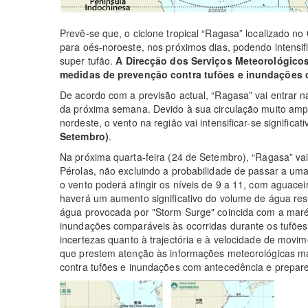
Prevê-se que, o ciclone tropical “Ragasa” localizado n
para oés-noroeste, nos próximos dias, podendo intensific
super tufão.
A Direcção dos Serviços Meteorológicos
medidas de prevenção contra tufões e inundações 
De acordo com a previsão actual, “Ragasa” vai entrar na
da próxima semana. Devido à sua circulação muito amp
nordeste, o vento na região vai intensificar-se significa
Setembro)
.
Na próxima quarta-feira (24 de Setembro), “Ragasa” vai
Pérolas, não excluindo a probabilidade de passar a um
o vento poderá atingir os níveis de 9 a 11, com aguace
haverá um aumento significativo do volume de água re
água provocada por "Storm Surge" coincida com a maré a
inundações comparáveis às ocorridas durante os tufões
incertezas quanto à trajectória e à velocidade de mov
que prestem atenção às informações meteorológicas ma
contra tufões e inundações com antecedência e prepar