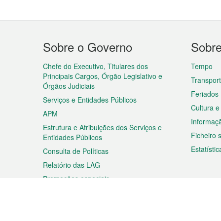
Menu
Sobre o Governo
Sobr
do
rodapé
Chefe do Executivo, Titulares dos
Tempo
Principais Cargos, Órgão Legislativo e
Transpor
Órgãos Judiciais
Feriados
Serviços e Entidades Públicos
Cultura e
APM
Informaç
Estrutura e Atribuições dos Serviços e
Ficheiro
Entidades Públicos
Estatístic
Consulta de Políticas
Relatório das LAG
Promoções especiais
Viagem
Negóc