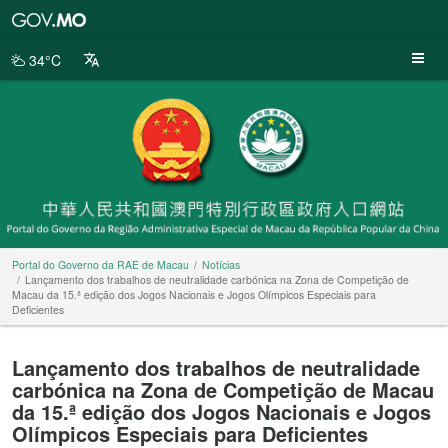
Portal
do
Governo
34°C
da
RAE
de
Macau
Portal do Governo da RAE de Macau
Notícias
Lançamento dos trabalhos de neutralidade carbónica na Zona de Competição de
Macau da 15.ª edição dos Jogos Nacionais e Jogos Olímpicos Especiais para
Deficientes
Lançamento dos trabalhos de neutralidade
carbónica na Zona de Competição de Macau
da 15.ª edição dos Jogos Nacionais e Jogos
Olímpicos Especiais para Deficientes