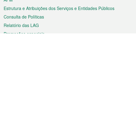
Estrutura e Atribuições dos Serviços e Entidades Públicos
Consulta de Políticas
Relatório das LAG
Promoções especiais
Sobre a RAEM
Tempo
Transporte
Feriados
Cultura e lazer
Informação de Macau
Ficheiro sobre Macau
Estatísticas
Anúncios