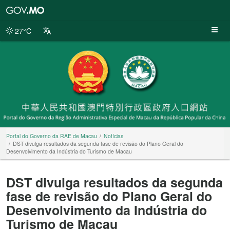
Portal
do
Governo
27°C
da
RAE
de
Macau
Portal do Governo da RAE de Macau
Notícias
DST divulga resultados da segunda fase de revisão do Plano Geral do
Desenvolvimento da Indústria do Turismo de Macau
DST divulga resultados da segunda
fase de revisão do Plano Geral do
Desenvolvimento da Indústria do
Turismo de Macau