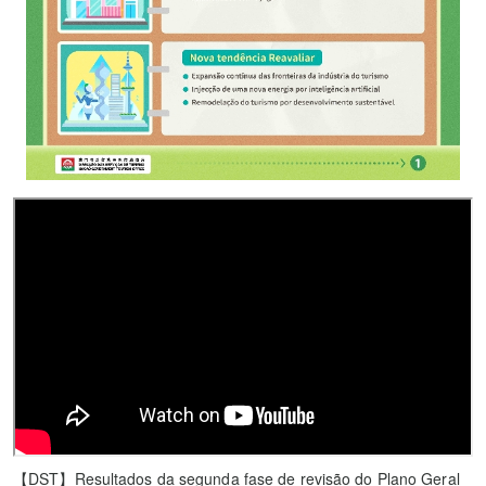
【DST】Resultados da segunda fase de revisão do Plano Geral