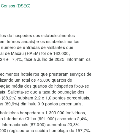
 e Censos (DSEC)
tos de hóspedes dos estabelecimentos
 em termos anuais) e os estabelecimentos
 número de entradas de visitantes que
al de Macau (RAEM) foi de 162.000,
024 e +7,4%, face a Julho de 2025, informam os
lecimentos hoteleiros que prestaram serviços de
ilizando um total de 45.000 quartos de
pação média dos quartos de hóspedes fixou-se
is. Salienta-se que a taxa de ocupação dos
as (88,2%) subiram 2,2 e 1,6 pontos percentuais,
as (89,9%) diminuiu 0,9 pontos percentuais.
hoteleiros hospedaram 1.303.000 indivíduos,
 Interior da China (991.000) ascendeu 2,4%,
s internacionais (87.000) aumentou 20,3%.
.000) registou uma subida homóloga de 157,7%.