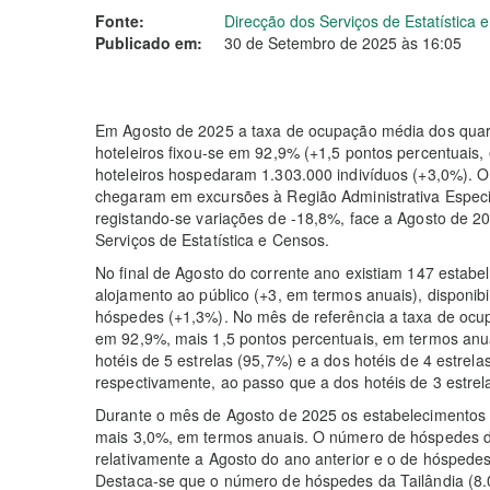
Fonte:
Direcção dos Serviços de Estatística
Publicado em:
30 de Setembro de 2025 às 16:05
Em Agosto de 2025 a taxa de ocupação média dos quar
hoteleiros fixou-se em 92,9% (+1,5 pontos percentuais,
hoteleiros hospedaram 1.303.000 indivíduos (+3,0%). O
chegaram em excursões à Região Administrativa Especi
registando-se variações de -18,8%, face a Agosto de 2
Serviços de Estatística e Censos.
No final de Agosto do corrente ano existiam 147 estabe
alojamento ao público (+3, em termos anuais), disponib
hóspedes (+1,3%). No mês de referência a taxa de ocu
em 92,9%, mais 1,5 pontos percentuais, em termos anua
hotéis de 5 estrelas (95,7%) e a dos hotéis de 4 estrel
respectivamente, ao passo que a dos hotéis de 3 estrel
Durante o mês de Agosto de 2025 os estabelecimentos 
mais 3,0%, em termos anuais. O número de hóspedes do
relativamente a Agosto do ano anterior e o de hóspede
Destaca-se que o número de hóspedes da Tailândia (8