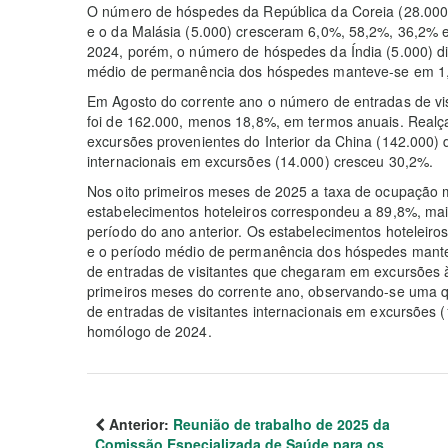
O número de hóspedes da República da Coreia (28.000)
e o da Malásia (5.000) cresceram 6,0%, 58,2%, 36,2% e
2024, porém, o número de hóspedes da Índia (5.000) d
médio de permanência dos hóspedes manteve-se em 1,
Em Agosto do corrente ano o número de entradas de v
foi de 162.000, menos 18,8%, em termos anuais. Realç
excursões provenientes do Interior da China (142.000) 
internacionais em excursões (14.000) cresceu 30,2%.
Nos oito primeiros meses de 2025 a taxa de ocupação 
estabelecimentos hoteleiros correspondeu a 89,8%, mais
período do ano anterior. Os estabelecimentos hoteleir
e o período médio de permanência dos hóspedes mantev
de entradas de visitantes que chegaram em excursões 
primeiros meses do corrente ano, observando-se uma 
de entradas de visitantes internacionais em excursões 
homólogo de 2024.
Anterior:
Reunião de trabalho de 2025 da
Comissão Especializada de Saúde para os