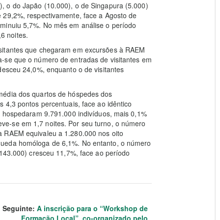
, o do Japão (10.000), o de Singapura (5.000)
 29,2%, respectivamente, face a Agosto de
iminuiu 5,7%. No mês em análise o período
6 noites.
isitantes que chegaram em excursões à RAEM
a-se que o número de entradas de visitantes em
desceu 24,0%, enquanto o de visitantes
média dos quartos de hóspedes dos
 4,3 pontos percentuais, face ao idêntico
os hospedaram 9.791.000 indivíduos, mais 0,1%
e-se em 1,7 noites. Por seu turno, o número
à RAEM equivaleu a 1.280.000 nos oito
queda homóloga de 6,1%. No entanto, o número
(143.000) cresceu 11,7%, face ao período
Seguinte:
A inscrição para o “Workshop de
Formação Local”, co-organizado pelo