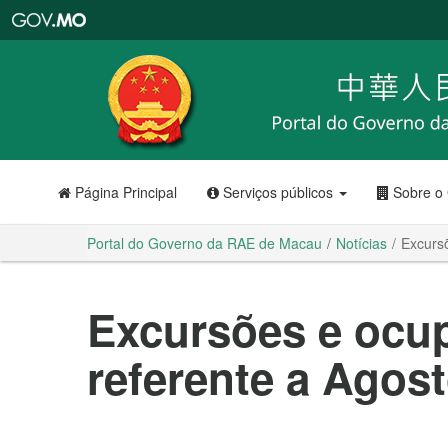
Portal
do
Governo
da
RAE
de
Macau
Página Principal
Serviços públicos
Sobre o
Portal do Governo da RAE de Macau
Notícias
Excursõ
Excursões e ocup
referente a Agos