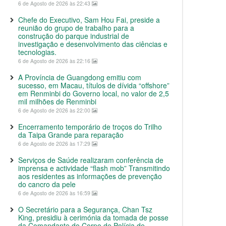
6 de Agosto de 2026 às 22:43
Chefe do Executivo, Sam Hou Fai, preside a
reunião do grupo de trabalho para a
construção do parque industrial de
investigação e desenvolvimento das ciências e
tecnologias.
6 de Agosto de 2026 às 22:16
A Província de Guangdong emitiu com
sucesso, em Macau, títulos de dívida “offshore”
em Renminbi do Governo local, no valor de 2,5
mil milhões de Renminbi
6 de Agosto de 2026 às 22:00
Encerramento temporário de troços do Trilho
da Taipa Grande para reparação
6 de Agosto de 2026 às 17:29
Serviços de Saúde realizaram conferência de
imprensa e actividade “flash mob” Transmitindo
aos residentes as informações de prevenção
do cancro da pele
6 de Agosto de 2026 às 16:59
O Secretário para a Segurança, Chan Tsz
King, presidiu à cerimónia da tomada de posse
da Comandante do Corpo de Polícia de