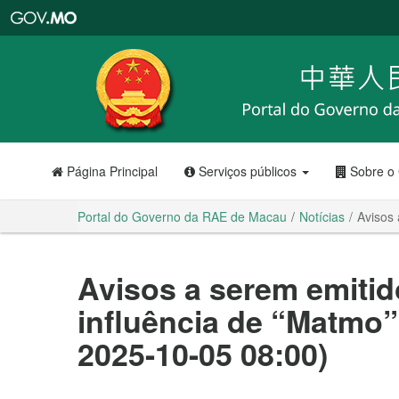
Portal
do
Governo
da
RAE
de
Macau
Página Principal
Serviços públicos
Sobre o
Portal do Governo da RAE de Macau
Notícias
Avisos 
Avisos a serem emitid
influência de “Matmo”
2025-10-05 08:00)