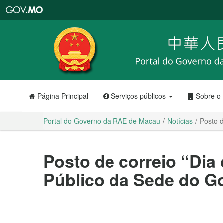
Portal
do
Governo
da
RAE
de
Macau
Página Principal
Serviços públicos
Sobre o
Portal do Governo da RAE de Macau
Notícias
Posto 
Posto de correio “Dia
Público da Sede do 