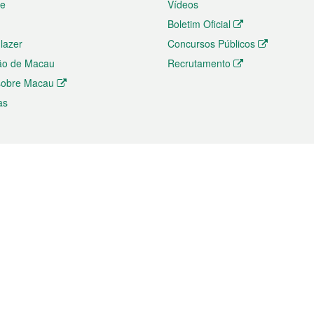
te
Vídeos
Boletim Oficial
 lazer
Concursos Públicos
ão de Macau
Recrutamento
 sobre Macau
as
ios e comércio
Directório
 e Investimento
Directório de Aplicações para T
o Comércio e Convenções em
Directório de Redes Sociais
Directório de Websites Temático
dades de Negócios e Serviços
Directório RSS
s
Descarregamento de impressos
ão dos Mercados