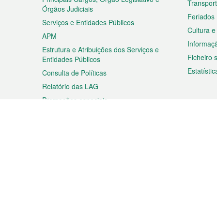
Transpor
Órgãos Judiciais
Feriados
Serviços e Entidades Públicos
Cultura e
APM
Informaç
Estrutura e Atribuições dos Serviços e
Ficheiro
Entidades Públicos
Estatístic
Consulta de Políticas
Relatório das LAG
Promoções especiais
Viagem
Negóc
Planear a sua viagem
Negócios
Descobrir Macau
Feiras d
Macau
Espectáculos e Entretenimento
Oportuni
Roteiro de Compras
das PME
Eventos e Festividades
Informaç