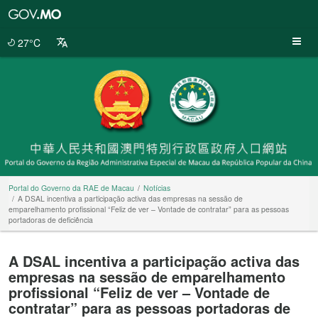
Portal
do
Governo
27°C
da
RAE
de
Macau
Portal do Governo da RAE de Macau
Notícias
A DSAL incentiva a participação activa das empresas na sessão de
emparelhamento profissional “Feliz de ver – Vontade de contratar” para as pessoas
portadoras de deficiência
A DSAL incentiva a participação activa das
empresas na sessão de emparelhamento
profissional “Feliz de ver – Vontade de
contratar” para as pessoas portadoras de