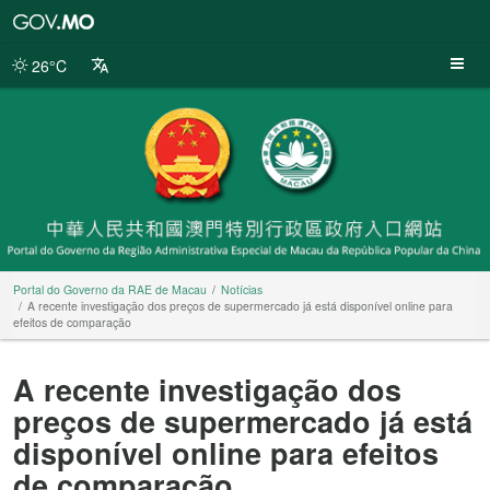
Portal
do
Governo
26°C
da
RAE
de
Macau
Portal do Governo da RAE de Macau
Notícias
A recente investigação dos preços de supermercado já está disponível online para
efeitos de comparação
A recente investigação dos
preços de supermercado já está
disponível online para efeitos
de comparação