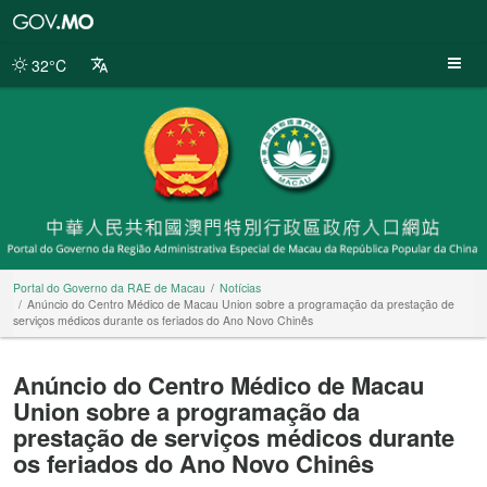
Portal
do
Governo
32°C
da
RAE
de
Macau
Portal do Governo da RAE de Macau
Notícias
Anúncio do Centro Médico de Macau Union sobre a programação da prestação de
serviços médicos durante os feriados do Ano Novo Chinês
Anúncio do Centro Médico de Macau
Union sobre a programação da
prestação de serviços médicos durante
os feriados do Ano Novo Chinês