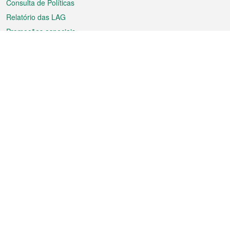
Consulta de Políticas
Relatório das LAG
Promoções especiais
Sobre a RAEM
Tempo
Transporte
Feriados
Cultura e lazer
Informação de Macau
Ficheiro sobre Macau
Estatísticas
Anúncios
Notícias
Vídeos