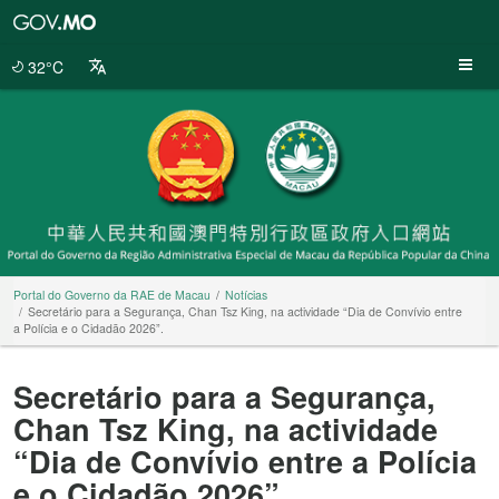
Portal
do
Governo
32°C
da
RAE
de
Macau
Portal do Governo da RAE de Macau
Notícias
Secretário para a Segurança, Chan Tsz King, na actividade “Dia de Convívio entre
a Polícia e o Cidadão 2026”.
Secretário para a Segurança,
Chan Tsz King, na actividade
“Dia de Convívio entre a Polícia
e o Cidadão 2026”.