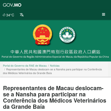
Portal
do
Governo
34°C
da
RAE
de
Macau
Portal do Governo da RAE de Macau
Notícias
Representantes de Macau deslocam-se a Nansha para participar na Conferência
dos Médicos Veterinários da Grande Baía
Representantes de Macau deslocam-
se a Nansha para participar na
Conferência dos Médicos Veterinários
da Grande Baía