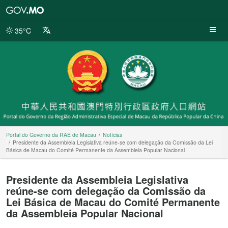
Portal
do
Governo
35°C
da
RAE
de
Macau
Portal do Governo da RAE de Macau
Notícias
Presidente da Assembleia Legislativa reúne-se com delegação da Comissão da Lei
Básica de Macau do Comité Permanente da Assembleia Popular Nacional
Presidente da Assembleia Legislativa
reúne-se com delegação da Comissão da
Lei Básica de Macau do Comité Permanente
da Assembleia Popular Nacional