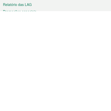
Relatório das LAG
Promoções especiais
Sobre a RAEM
Tempo
Transporte
Feriados
Cultura e lazer
Informação de Macau
Ficheiro sobre Macau
Estatísticas
Anúncios
Notícias
Vídeos