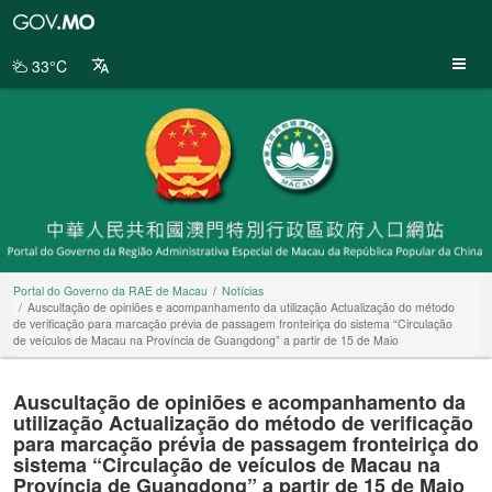
Portal
do
Governo
33°C
da
RAE
de
Macau
Portal do Governo da RAE de Macau
Notícias
Auscultação de opiniões e acompanhamento da utilização Actualização do método
de verificação para marcação prévia de passagem fronteiriça do sistema “Circulação
de veículos de Macau na Província de Guangdong” a partir de 15 de Maio
Auscultação de opiniões e acompanhamento da
utilização Actualização do método de verificação
para marcação prévia de passagem fronteiriça do
sistema “Circulação de veículos de Macau na
Província de Guangdong” a partir de 15 de Maio