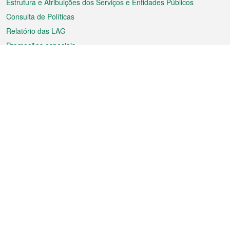
Estrutura e Atribuições dos Serviços e Entidades Públicos
Consulta de Políticas
Relatório das LAG
Promoções especiais
Sobre a RAEM
Tempo
Transporte
Feriados
Cultura e lazer
Informação de Macau
Ficheiro sobre Macau
Estatísticas
Anúncios
Notícias