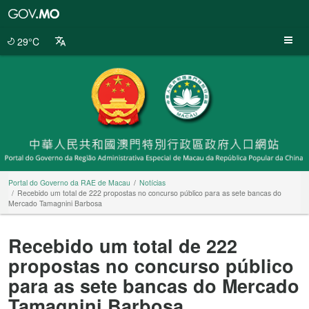
Portal
do
Governo
29°C
da
RAE
de
Macau
Portal do Governo da RAE de Macau
Notícias
Recebido um total de 222 propostas no concurso público para as sete bancas do
Mercado Tamagnini Barbosa
Recebido um total de 222
propostas no concurso público
para as sete bancas do Mercado
Tamagnini Barbosa