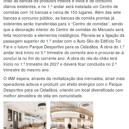
chão as bancas de produtos frescos e vivos e de consumo
diários existentes, e no 1.º andar será instalada um Centro de
comidas com 16 bancas e cerca de 150 lugares. Além das sete
bancas a concurso público, as bancas de comida prontas já
existentes serão transferidas para o “Centro de comidas”, sendo
que a decoração interior do Centro de comidas do Mercado será
feita recorrendo a elementos nostálgicos. Planeia-se a ligação da
passagem superior do 1.º andar com o Auto-Silo do Edifício Toi
Fai e o futuro Parque Desportivo para os Cidadãos. A obra do 1.º
andar terá início no 3.º trimestre do corrente ano e procurar-se-á
concluí-la no fim do corrente ano. A obra do rés-do-chão terá
início no 1.º trimestre de 2027 e deverá ficar concluída no 2.º
trimestre do mesmo ano.
O IAM espera, através da revitalização dos mercados, atrair mais
operadores activos e produzir um efeito sinérgico com o Parque
Desportivo para os Cidadãos, criando um local diversificado com
melhor atmosfera de vida em comunidade.