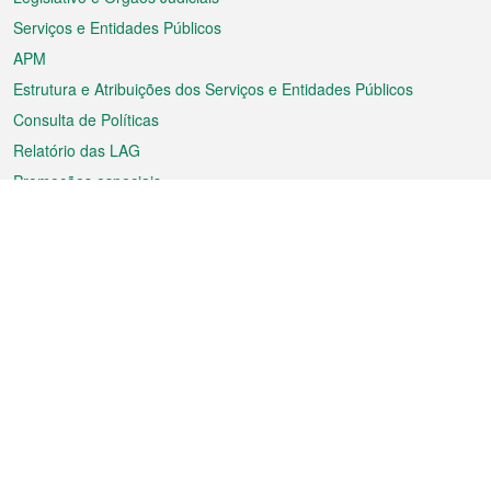
Serviços e Entidades Públicos
APM
Estrutura e Atribuições dos Serviços e Entidades Públicos
Consulta de Políticas
Relatório das LAG
Promoções especiais
Sobre a RAEM
Tempo
Transporte
Feriados
Cultura e lazer
Informação de Macau
Ficheiro sobre Macau
Estatísticas