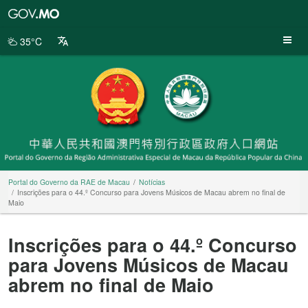
Portal
do
Governo
35°C
da
RAE
de
Macau
Portal do Governo da RAE de Macau
Notícias
Inscrições para o 44.º Concurso para Jovens Músicos de Macau abrem no final de
Maio
Inscrições para o 44.º Concurso
para Jovens Músicos de Macau
abrem no final de Maio