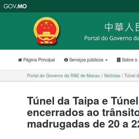
Portal
do
Governo
da
RAE
de
Macau
Página Principal
Serviços públicos
Sobre o
Portal do Governo da RAE de Macau
Notícias
Túnel d
Túnel da Taipa e Túnel
encerrados ao trânsit
madrugadas de 20 a 2