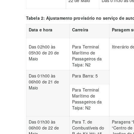
22 de Maio
Das 01h30 às 0
Tabela 2: Ajustamento provisório no serviço de aut
Data e hora
Carreira
Paragem 
Das 02h00 às
Para Terminal
Itinerário 
05h30 de 20 de
Marítimo de
Maio
Passageiros da
Taipa: N2
Das 01h00 às
Para Barra: 5
06h00 de 21 de
Maio
Para Terminal
Marítimo de
Passageiros da
Taipa: N2
Das 01h30 às
Para T. de
Paragens “
06h00 de 22 de
Combustíveis do
“Centro de
Maio
P. de Ká-Hó: 15
Jardins do