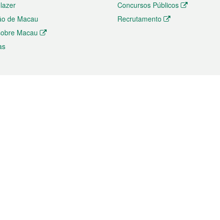
 lazer
Concursos Públicos
ão de Macau
Recrutamento
 sobre Macau
as
ios e comércio
Directório
 e Investimento
Directório de Aplicações para T
o Comércio e Convenções em
Directório de Redes Sociais
Directório de Websites Temático
dades de Negócios e Serviços
Directório RSS
s
Descarregamento de impressos
ão dos Mercados
de Intelectual