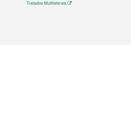
Tratados Multilaterais
elemóvel
s