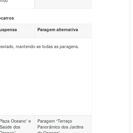
6h00
ocarros
suspensa
Paragem alternativa
desviado, mantendo-se todas as paragens.
Plaza Oceano” e
Paragem “Terraço
 Saúde dos
Panorâmico dos Jardins
 Oceano”
do Oceano”