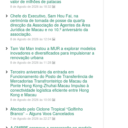
valor de milhões de patacas
8 de Agosto de 2026 às 18:32
Chefe do Executivo, Sam Hou Fai, na
cerimónia de tomada de posse da quarta
direcção da Associação de Agentes da Área
Jurídica de Macau e no 10.º aniversário da
associação.
8 de Agosto de 2026 às 12:04
Tam Vai Man instou a MUR a explorar modelos
inovadores e diversificados para impulsionar a
renovação urbana
8 de Agosto de 2026 às 11:28
Terceiro aniversário da entrada em
Funcionamento do Posto de Transferência de
Mercadorias Transfronteiriço de Macau da
Ponte Hong Kong-Zhuhai-Macau Impulso à
conectividade logística eficiente entre Hong
Kong e Macau
8 de Agosto de 2026 às 10:00
Afectado pelo Ciclone Tropical “Golfinho
Branco” – Alguns Voos Cancelados
7 de Agosto de 2026 às 22:27
A GMBPF promove a cooperação no modelo