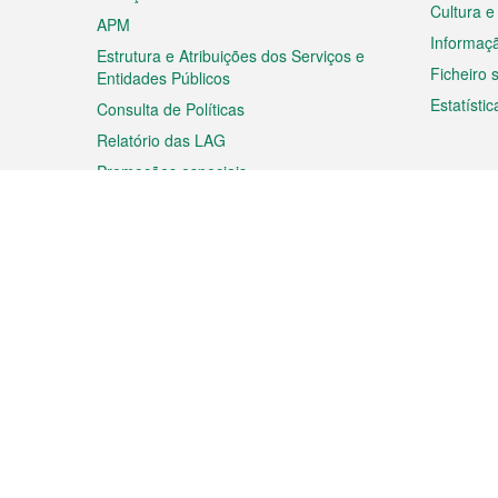
Cultura e
APM
Informaç
Estrutura e Atribuições dos Serviços e
Ficheiro
Entidades Públicos
Estatístic
Consulta de Políticas
Relatório das LAG
Promoções especiais
Viagem
Negóc
Planear a sua viagem
Negócios
Descobrir Macau
Feiras d
Macau
Espectáculos e Entretenimento
Oportuni
Roteiro de Compras
das PME
Eventos e Festividades
Informaç
Proprieda