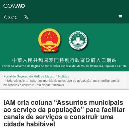
Portal
do
Governo
34°C
da
RAE
de
Macau
Portal do Governo da RAE de Macau
Notícias
IAM cria coluna “Assuntos municipais ao serviço da população” para facilitar canais
de serviços e construir uma cidade habitável
IAM cria coluna “Assuntos municipais
ao serviço da população” para facilitar
canais de serviços e construir uma
cidade habitável