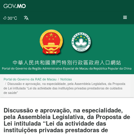
Portal
do
Governo
30°C
da
RAE
de
Macau
Portal do Governo da RAE de Macau
Notícias
Discussão e aprovação, na especialidade, pela Assembleia Legislativa, da Proposta
de Lei intitulada “Lei da actividade das instituições privadas prestadoras de cuidados
de saúde”
Discussão e aprovação, na especialidade,
pela Assembleia Legislativa, da Proposta de
Lei intitulada “Lei da actividade das
instituições privadas prestadoras de