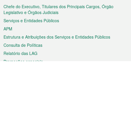
rodapé
Chefe do Executivo, Titulares dos Principais Cargos, Órgão
Legislativo e Órgãos Judiciais
Serviços e Entidades Públicos
APM
Estrutura e Atribuições dos Serviços e Entidades Públicos
Consulta de Políticas
Relatório das LAG
Promoções especiais
Sobre a RAEM
Tempo
Transporte
Feriados
Cultura e lazer
Informação de Macau
Ficheiro sobre Macau