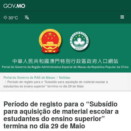
Portal
do
Governo
30°C
da
RAE
de
Macau
Portal do Governo da RAE de Macau
Notícias
Período de registo para o “Subsídio para aquisição de material escolar a
estudantes do ensino superior” termina no dia 29 de Maio
Período de registo para o “Subsídio
para aquisição de material escolar a
estudantes do ensino superior”
termina no dia 29 de Maio