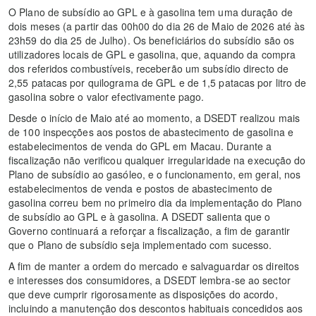
O Plano de subsídio ao GPL e à gasolina tem uma duração de
dois meses (a partir das 00h00 do dia 26 de Maio de 2026 até às
23h59 do dia 25 de Julho). Os beneficiários do subsídio são os
utilizadores locais de GPL e gasolina, que, aquando da compra
dos referidos combustíveis, receberão um subsídio directo de
2,55 patacas por quilograma de GPL e de 1,5 patacas por litro de
gasolina sobre o valor efectivamente pago.
Desde o início de Maio até ao momento, a DSEDT realizou mais
de 100 inspecções aos postos de abastecimento de gasolina e
estabelecimentos de venda do GPL em Macau. Durante a
fiscalização não verificou qualquer irregularidade na execução do
Plano de subsídio ao gasóleo, e o funcionamento, em geral, nos
estabelecimentos de venda e postos de abastecimento de
gasolina correu bem no primeiro dia da implementação do Plano
de subsídio ao GPL e à gasolina. A DSEDT salienta que o
Governo continuará a reforçar a fiscalização, a fim de garantir
que o Plano de subsídio seja implementado com sucesso.
A fim de manter a ordem do mercado e salvaguardar os direitos
e interesses dos consumidores, a DSEDT lembra-se ao sector
que deve cumprir rigorosamente as disposições do acordo,
incluindo a manutenção dos descontos habituais concedidos aos