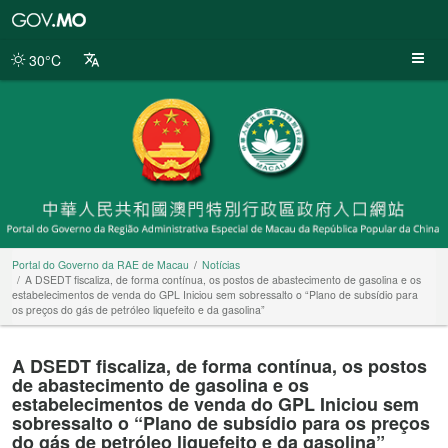
Portal
do
Governo
30°C
da
RAE
de
Macau
Portal do Governo da RAE de Macau
Notícias
A DSEDT fiscaliza, de forma contínua, os postos de abastecimento de gasolina e os
estabelecimentos de venda do GPL Iniciou sem sobressalto o “Plano de subsídio para
os preços do gás de petróleo liquefeito e da gasolina”
A DSEDT fiscaliza, de forma contínua, os postos
de abastecimento de gasolina e os
estabelecimentos de venda do GPL Iniciou sem
sobressalto o “Plano de subsídio para os preços
do gás de petróleo liquefeito e da gasolina”